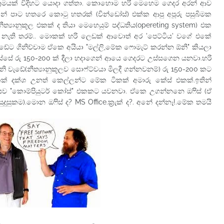
රමයක් විදිහට යොදා ගත්තා. කොහොම හරි මෙහෙම ගෙදර අරන් ආව
පාට හතරෙ කො‍ටු හතරක් (වින්ඩෝස්) එක්ක ආපු අපූරු පසුබිමක
ත්‍යානුකූල එකක් ද තියා මෙහෙයුම් පද්ධතිය(opereting system) එක
 නැති තරම්.. මොකක් හරි ලෙඩක් ආවොත් අර 'පෙට්ටිය' වගේ එකේ
ේට ගිනිච්චාම ඒකෙ අයියා "මල්ලි,මේක ෆොමැට් කරන්න ඕනි" කියලා
්සේ රු 150-200 ක් දීලා හදාගෙන් ආයෙ ගෙදරට උස්සගෙන යනවා.හරි
නි වැඩේ(නීත්‍යානුකූලව සොෆ්ට්වයා මිලදී ගන්නවනම්) රු 150-200 කට
 දක්ශ උනත් කෙල්ලන්ට මේක ටිකක් අමාරු කේස් එකක්.ඉතින්
යව "කොම්පියුටර් කෝස්" එකකට යවනවා. ඒකෙ උගන්නනෙ ඔ‍ෆිස් (ඒ
සුකම).මොන ඔ‍ෆිස් ද? MS Office.ක්‍රැක් ද?. අනේ දන්නෑ!.මේක තමයි