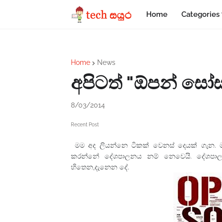
Home
Categories
Home
News
අපිටත් "ඕපන් සෝස
8/03/2014
Recent Post
මම අද ලියන්නෙ ටිකක් වෙනස් දෙයක් ගැන
කරන්නේ දේශපාලනය නම් නෙවෙයි. දේශපා
හිතෙන,දැනෙන දේ.