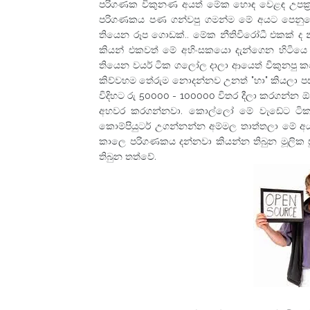
පරිගණක විකුනණ අයත් මේක හොඳ වෙළඳ උපක්‍
පරිගණකය පණ ගන්වපු ගමන්ම මේ අයට පෙනුනේ 
තියෙන රූප ගොඩක්.. මේක නීතිවිරෝධී එකක් ද නී
කියන් එකවත් මේ අහිංසකයො දැන්ගෙන හිටියෙ
තියෙන වයර් ටික ගලෝල දාලා ආයෙත් විකුනපු කඩ
කිව්වහම තේරුම නොදන්නව උනත් "හා" කියලා පස
විදිහට රු 50000 - 100000 විතර දීලා කරගන්න ඕ
අහවර කරගන්නවා. කොල්ලෝ මේ වැඩේට ටිකක්
කොම්පියුටර් උගන්නන්න අම්මල තාත්තලා මේ අ
කාලෙ පරිගණකය දන්නවා කියන්න තිබුන මූලික සුදු
තිබුන තත්වේ.