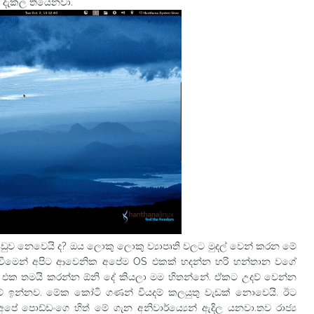
 දැකල තියෙනවා.
නෙවෙයි ද? ඔය ලොකු ලොකු ව්‍යාපෘති වලට මුදල් වෙන් කරන මේ
 වීමෙන් අපිට ආවෙනික අපේම OS එකක් හදන්න හරි හන්තාන වගේ
එක තමයි කරන්න ඕනි දේ කියලා මම හිතන්නේ. ඒකට උදව් වෙන්න
 ඉන්නව. මේක කෝටි ගණන් වියදම් කලයුතු වැඩක් නොවෙයි. ඊට
ේ පොඩ්ඩංගෙ හිත් මේ ගැන අනිවාර්ය්‍යෙන් ඇදිල යනවා.තව රාජ්‍ය