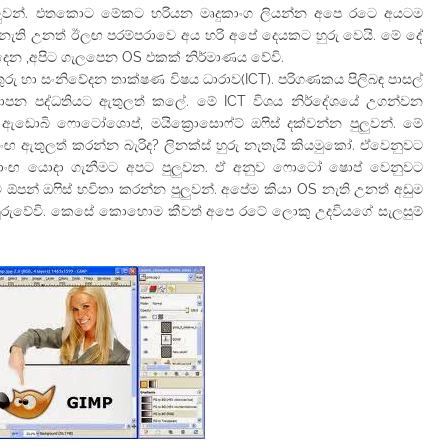
ලුවන්. එතකොට මේකට හරියන මෘදුකාංග ලියන්න අපෙ රටෙ අයටම
ව නැති උනත් ඊලඟ පරම්පරාවෙ අය හරි අපේ දෙයකට හුරු වෙයි. මේ දේ
 දෙන ,අපිට ගැලපෙන OS එකක් නිර්මාණය වේවි.
රු හා සංනිවේදන තාක්ෂණ විෂය ධාරාව(ICT). පරිගණකය පිලිබඳ පාසල්
ධයාපන පද්ධතියට ඇතුලත් කලේ. මේ ICT විශය නිර්දේශයේ උගන්වන
ඇඩොබි ෆොටෝශොප්, මයික්‍රොසොෆ්ට් ඔ‍ෆිස් දක්වන්න පුලුවන්. මේ
 ඇතුලත් කරන්න බැරිද? ලිනක්ස් හුරු නැතැයි කියමුකෝ. ඒවෙනුවට
කාංඟ යොදා ගැනීමට අපට පුලුවන. ඒ අනුව ෆොටෝ ෂොප් වෙනුවට
ට ඕපන් ඔ‍ෆිස් භවිතා කරන්න පුලුවන්. අපේම කියා OS නැති උනත් අඩුම
හුරුවේවි. කෙසේ කොහොම කීවත් අපෙ රටේ ලොකු උදවියගේ සැලසුම්