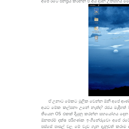
අපේ රටේ ජනප්‍රිය කරන්න ඒ අය දරන උත්සහය මම
ඒ උනාට මේකට මූලික වෙන්න ඕනි අපේ ආණඩුව 
අයට මේක කල්පනා උනේ නැත්ද? රජය මැදිහත්
තියෙන OS එකක් දියුනු කරන්න සහයෝගය දෙන 
ඕනතරම් දක්ෂ පරිගණක ඉංගිනේරුවො අපේ රටේ
පස්සේ පාසල් වල මේ වැඩ ගැන දැනුවත් කරාම අප