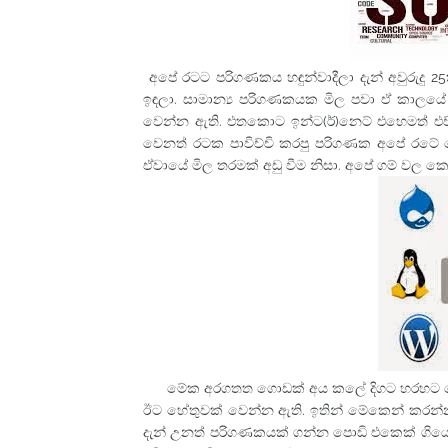
අපේ රටට පරිගණකය හඳුන්වාදීලා දැන් අවුරුදු 
ඉඳලා. සාමාන්‍ය පරිගණකයක මිල පවා ඒ කාලයේ 
වෙන්න ඇති. එතකොට ඉන්ට(ර්)නෙට් එහෙමත් එච්
වෙනත් රටක පාවිච්චි කරපු පරිගණක අපේ රටේ
ඒවායේ මිල තරමක් අඩු වීම නිසා. අපේ ගම් වල
මේක අරගතත ගොඩක් අය කලේ දිගට හරහට ගේම් 
ඊට හේතුවක් වෙන්න ඇති. ඉතින් මේකෙන් කරන්න 
දැන් උනත් පරිගණකයක් ගන්න පොඩි එකෙක් ගිය