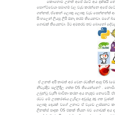
කොහොම උනත් අපේ රටේ අය දක්ෂයි නේ. 
සොෆ්ට්වෙයා සමාගම් වල වැඩ කරන්නෙ අපේ රටේ
ගන්නත්, ඒකෙන් ලොකු ලොකු වැඩ පෙන්නන්ත් අ
සිංහලෙන් ලියපු ලිපි ඕනෑ තරම් තියෙනවා. මගේ 
ගොඩක් තියෙනවා. ඊට අමතරව තව බොහෝ දේවල් 
ඒ උනත් අපි තාමත් අර වෙන රටකින් ආපු OS (මෙ
නිවැරදිව සල්ලිදීල ගත්ත OS තියෙන්නෙ? . නො
උබුන්‍ටු වැනි) බාවිතා කරන අය නැතුව නෙවෙය
රටට මේ උපකරණය ලැබිලා අවුරුදු 25 ගත වුණත්
ලොකු දෙයක් වගේ උනාට ඒ වැඩෙ ලස්සනට කර
ලිනක්ස් පාදක OS එකක් තියන බව ගොඩක් අය 