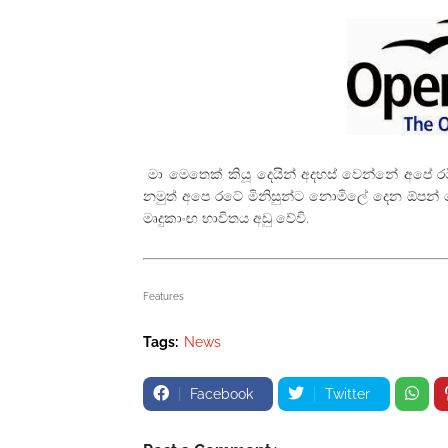
මා මෙතෙක් කියූ දෙයින් අදහස් වෙන්නේ අපේ රට
නමුත් අපෙ රටේ මිනිසුන්ට නොමිලේ දෙන ඕපන් ස
මෘදුකාංඟ භාවිතය අඩු වේවි.
Features
Tags:
News
Facebook
Twitter