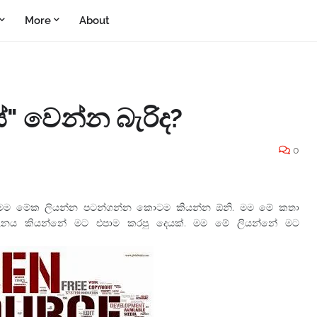
More
About
්" වෙන්න බැරිද?
0
. මම මේක ලියන්න පටන්ගන්න කොටම කියන්න ඕනි. මම මේ කතා
ලනය කියන්නේ මට එපාම කරපු දෙයක්. මම මේ ලියන්නේ මට