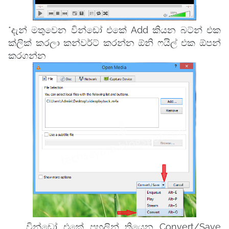
*දැන් මතුවෙන වින්ඩෝ එකේ Add කියන බට්න් එක
ක්ලික් කරලා කන්වර්ට් කරන්න ඕනි ෆයිල් එක ඕපන්
කරගන්න
වින්ඩෝ එකේ පහලින් තියෙන Convert/Save