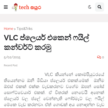
Home
Tips&Triks
VLC ප්ලෙයර් එකෙන් ෆයිල්
කන්වර්ට් කරමු
5/02/2015
0
Recent Post
VLC කියන්නේ කොම්පියුටරයේ
තියෙන්නම ඕනි මීඩියා ප්ලෙයර් එකක්.මේක් ඕනිම
ඕඑස් එකක් එක්ක වැඩකරනව වගේම ඕපන් සෝස්
සොෆ්ට්වෙයාර් එකක්. ඒ විතරක් නෙවෙයි අනෙක්
ප්ලෙයර් වල ප්ලේ වෙන්නැති ෆෝර්මැට් වල ෆයිල්
මේකෙ වැඩ කරනවා. ඒත් ගොඩක් අය නොදන්න වැඩ