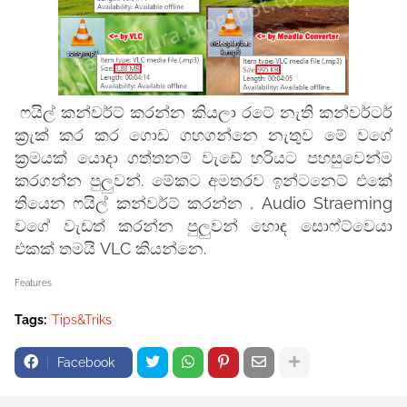
ෆයිල් කන්වර්ට් කරන්න කියලා රටේ නැති කන්වර්ටර්
ක්‍රැක් කර කර ගොඩ ගහගන්නෙ නැතුව මේ වගේ
ක්‍රමයක් යොදා ගත්තනම් වැඩේ හරියට පහසුවෙන්ම
කරගන්න පුලුවන්. මේකට අමතරව ඉන්ටනෙට් එකේ
තියෙන ෆයිල් කන්වර්ට් කරන්න , Audio Straeming
වගේ වැඩත් කරන්න පුලුවන් හොඳ සොෆ්ට්වෙයා
එකක් තමයි VLC කියන්නෙ.
Features
Tags:
Tips&Triks
Facebook