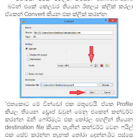
බට්න් එකේ කෙලවර තියෙන ඊතලය ක්ලික් කරලා
ඒකෙන් Convert කියන එක ක්ලික් කරන්න
*එතකොට මේ වින්ඩෝ එක මතුවෙයි. ඒකෙ Profile
කියල තියෙන ඩ්‍රොප් ඩවුන් මෙනු එකෙන් කන්වර්ට්
කරන්න ඕනි ෆෝර්මැට් එක ‍තෝරල පහලින් තියෙන
destination file කියන තැනින් කන්වර්ට් වෙන ෆයිල්
එක සේව් කරන්න තැනක් ‍තෝරා දෙන්න.
ඊට පස්සෙ