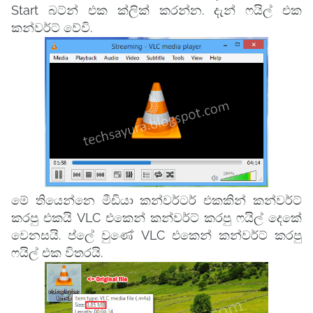
Start බට්න් එක ක්ලික් කරන්න. දැන් ෆයිල් එක
කන්වර්ට් වේවි.
මේ තියෙන්නෙ මීඩියා කන්වර්ටර් එකකින් කන්වර්ට්
කරපු එකයි VLC එකෙන් කන්වර්ට් කරපු ෆයිල් දෙකේ
වෙනසයි. ප්ලේ වුණේ VLC එකෙන් කන්වර්ට් කරපු
ෆයිල් එක විතරයි.