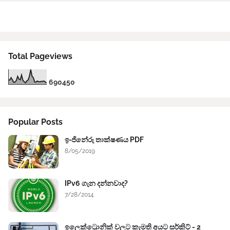
Total Pageviews
6
9
0
4
5
0
Popular Posts
ඉංජිනේරු තාක්ෂණය PDF
8/05/2019
IPv6 ගැන දන්නවාද?
7/28/2014
ඉලෙක්ට්‍රොනික් වලට කැමති අයට සර්කිට් - 2