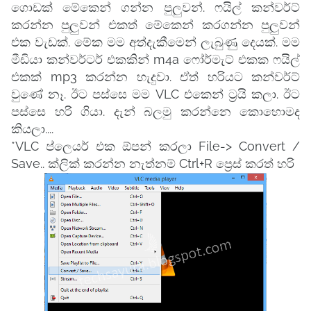
ගොඩක් මේකෙන් ගන්න පුලුවන්. ෆයිල් කන්වර්ට්
කරන්න පුලුවන් එකත් මේකෙන් කරගන්න පුලුවන්
එක වැඩක්. මේක මම අත්දැකීමෙන් ලැබුණු දෙයක්. මම
මීඩියා කන්වර්ටර් එකකින් m4a ෆෝර්මැට් එකක ෆයිල්
එකක් mp3 කරන්න හැදුවා. ඒත් හරියට කන්වර්ට්
වුණේ නෑ. ඊට පස්සෙ මම VLC එකෙන් ට්‍රයි කලා. ඊට
පස්සෙ හරි ගියා. දැන් බලමු කරන්නෙ කොහොමද
කියලා....
*VLC ප්ලෙයර් එක ඕපන් කරලා File-> Convert /
Save.. ක්ලික් කරන්න නැත්නම් Ctrl+R ප්‍රෙස් කරත් හරි