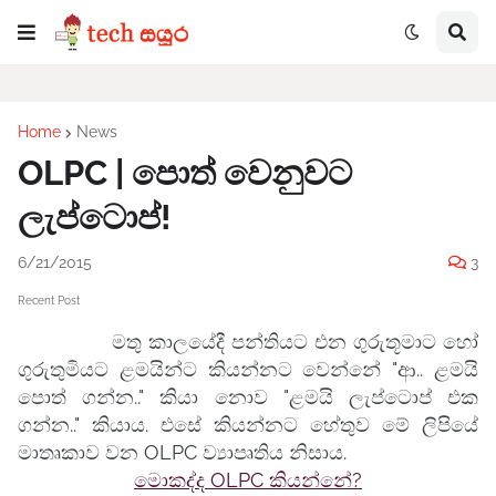
Home
News
OLPC | පොත් වෙනුවට
ලැප්ටොප්!
6/21/2015
3
Recent Post
මතු කාලයේදී පන්තියට එන ගුරුතූමාට හෝ
ගුරුතුමියට ළමයින්ට කියන්නට වෙන්නේ "ආ.. ළමයි
පොත් ගන්න.." කියා නොව "ළමයි ලැප්ටොප් එක
ගන්න.." කියාය. එසේ කියන්නට හේතුව මේ ලිපියේ
මාතෘකාව වන OLPC ව්‍යාපෘතිය නිසාය.
මොකද්ද OLPC කියන්නේ?