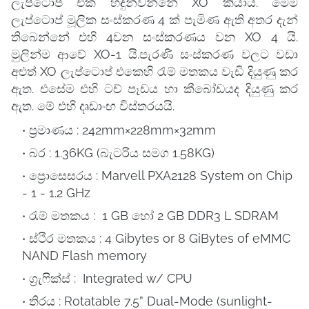
ලැප්ටොප් එක හඳුන්වන්නේ XO කියාය. මෙම
ලැප්ටොප් මූලික සංස්කරණ 4 ක් පැමිණ ඇති අතර දැන්
තිබෙන්නේ එහි 4වන සංස්කරණය වන XO 4 යි.
මුලින්ම ආවේ XO-1 යි.පැරණි සංස්කරණ වලට වඩා
අළුත් XO ලැප්ටොප් එකෙහි ‍රැම් මතකය වැඩි දියුණු කර
ඇත. එසේම එහි ටච් පෑඩය හා කීබෝඩයද දියුණු කර
ඇත. මේ එහි දෘඩාංඟ විස්තරයයි.
ප්‍රමාණය : 242mm×228mm×32mm
බර : 1.36KG (බැටරිය සමග 1.58KG)
ප්‍රොසෙසරය : Marvell PXA2128 System on Chip
- 1 - 1.2 GHz
‍රැම් මතකය : 1 GB හෝ 2 GB DDR3 L SDRAM
ස්ථිර මතකය : 4 Gibytes or 8 GiBytes of eMMC
NAND Flash memory
ග්‍රැ‍ෆික්ස් : Integrated w/ CPU
තිරය : Rotatable 7.5” Dual-Mode (sunlight-