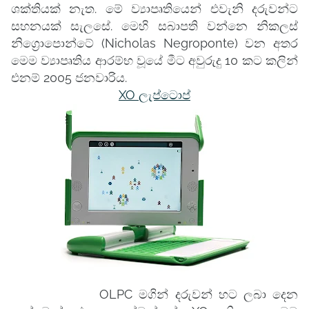
ශක්තියක් නැත. මේ ව්‍යාපෘතියෙන් එවැනි දරුවන්ට
සහනයක් සැලසේ. මෙහි සබාපති වන්නෙ නිකලස්
නිග්‍රොපොන්ටේ (Nicholas Negroponte) වන අතර
මෙම ව්‍යාපෘතිය ආරම්භ වූයේ මීට අවුරුදු 10 කට කලින්
එනම් 2005 ජනවාරිය.
XO ලැප්ටොප්
OLPC මගින් දරුවන් හට ලබා දෙන