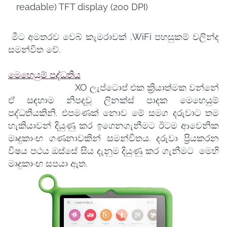
readable) TFT display (200 DPI)
මීට අමතරව වෙබ් කැමරාවක් ,WiFi පහසුකම් වලින්ද
සමන්විත වේ.
මෙහෙයුම් පද්ධතිය
XO ලැප්ටොප් එක ක්‍රියාත්මක වන්නේ
ඒ සඳහාම නිපදවූ ලිනක්ස් පාදක මෙහෙයුම්
පද්ධතියකිනි. එපමණක් නොව මේ සමග දරුවාට තම
හැකියාවන් දියුණු කර ඉගෙනගැනීමට ඊටම ආවෙනික
මෘදුකාංඟ ගණනාවකින් සමන්විතය. දරුවා ප්‍රියකරන
විෂය පථය ඔස්සේ සිය දැනුම දියුණු කර ගැනීමට මෙහි
මෘදුකාංඟ සපයා ඇත.