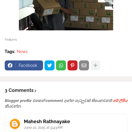
Features
Tags:
News
Facebook
3 Comments
Blogger profile එකෙන් comment දාන්න ගැටලුවක් තියෙනවනම්
මේ ලිපිය
කියවන්න.
Mahesh Rathnayake
June 22, 2015 at 9:43 AM