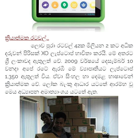
ක්‍රියාත්මක රටවල්...
ලොව පුරා රටවල් 42ක මිලියන 2 කට අධික
දරුවන් පිරිසක් XO ලැප්ටොප් භාවිතා කරයි. මේ අතරට
ශ්‍රී ලංකාවද ඇතුලත් වේ. 2009 වර්ෂයේ දෙසැම්බර් 10
වනදා අපේ රටේ ඇරඹි මේ ව්‍යාපෘතියට ලැප්ටොප්
1,350 ඇතුලත් විය. ඒවා සිංහල හා දෙමළ භාෂාවෙන්
ක්‍රියාත්මක වේ. ලෝක බැංකු ආධාර යටතේ ආරම්භ වූ
මෙය අධ්‍යාපන අමාත්‍යාංශය යටතේ ඇත.