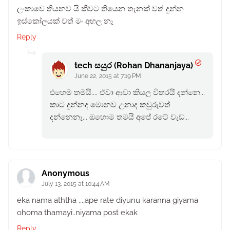
ලංකාවෙ තියනව යි කීවට තියෙන තැනක් වත් දුන්න
ඉස්කෝලයක් වත් මං අහල නෑ
Reply
tech සයුර (Rohan Dhananjaya)
June 22, 2015 at 7:19 PM
එහෙම තමයි.... ඒවා ආවා කියල විතරයි දන්නෙ...
කාට දුන්නද මොනව උනාද කවුරුවත්
දන්නෙනෑ... ඔහොම තමයි අපේ රටේ වැඩ...
Anonymous
July 13, 2015 at 10:44 AM
eka nama aththa ...,ape rate diyunu karanna giyama
ohoma thamayi..niyama post ekak
Reply