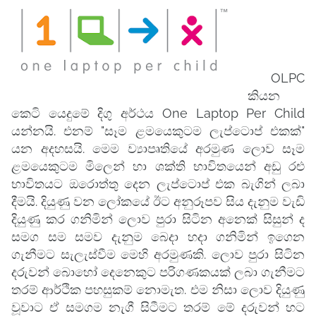
OLPC
කියන
කෙටි යෙදුමේ දිගු අර්ථය One Laptop Per Child
යන්නයි. එනම් "සෑම ළමයෙකුටම ලැප්ටොප් එකක්"
යන අදහසයි. මෙම ව්‍යාපෘතියේ අරමුණ ලොව සෑම
ළමයෙකුටම මිලෙන් හා ශක්ති භාවිතයෙන් අඩු රළු
භාවිතයට ඔරොත්තු දෙන ලැප්ටොප් එක බැගින් ලබා
දීමයි. දියුණු වන ලෝකයේ ඊට අනුරූපව සිය දැනුම වැඩි
දියුණු කර ගනිමින් ලොව පුරා සිටින අනෙක් සිසුන් ද
සමග සම සමව දැනුම බෙදා හදා ගනිමින් ඉගෙන
ගැනීමට සැලැස්වීම මෙහි අරමුණකි. ලොව පුරා සිටින
දරුවන් බොහෝ දෙනෙකුට පරිගණකයක් ලබා ගැනීමට
තරම් ආර්ථික පහසුකම් නොමැත. එම නිසා ලොව දියුණු
වූවාට ඒ සමගම නැගී සිටීමට තරම් මේ දරුවන් හට