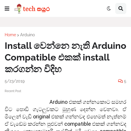
Home
Arduino
Install වෙන්නෙ නැති Arduino
Compatible එකක් install
කරගන්න විදිහ
5/23/2019
5
Recent Post
                                     Arduino එකක් ගන්නකොට සමහර 
විට පොඩි ගැටලුවකට මුහුණ දෙන්න වෙනවා. ඒ 
මිලෙන් වැඩි original එකක් ගන්නවද එහෙමත් නැත්නම් 
ඒ වැඩේම කරන්න පුළුවන් compatible එකක් ගන්නවද 