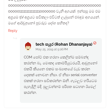
000000000000000000001111111111111111110000000000
00000111111111111110000000 වැනි අගයක්. ඉන්පසු මම එම
අග්‍රයම 5V අග්‍රයට සවිකලා එවිටත් ලැබුනේ එබඳුම අගයයන්.
මගේ ආර්ඩුඉනෝ පුවරුව දෝශ සහිතද?
Reply
tech සයුර (Rohan Dhananjaya)
May 25, 2019 at 5:06 PM
COM පෝට් එක හරහා කෙලින්ම සම්බන්ඳ
කරන්න බෑ. මොකද කොම්පියුටරයයි, ආඩුඉනෝ
එකයි කියනෙ එකම සංඛ්‍යාතයේ වැඩ කරන
දෙකක් නොවන නිසා. ඒ නිසා serial converter
එකක් හරහා සවිකරන්න ඕනි. ගැටලුව හරියටම
පැහැදිලි මදි. පුලුවන්නම් පරිපත සටහන ඊමෙල්
කරන්න.