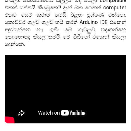
කියලා. කොහොමහරි සල්ලිත් මදි වෙලා compatible 
එකක් ගත්තයි කියමුකෝ! දැන් ඕක ගෙනත් computer 
එකට සෙට් කරාම තමයි ඊළඟ ප්‍රශ්ණෙ එන්නෙ. 
කොච්චර ගලව ගලව හයි කරත් Arduino IDE එකෙන් 
අඳුරගන්නෙ නෑ. ඉතිං මේ ගැටලුව හදාගන්නෙ 
කොහොමද කියල තමයි මේ වීඩියෝ එකෙන් කියලා 
දෙන්නෙ.