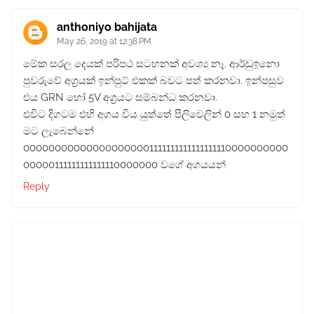
anthoniyo bahijata
May 26, 2019 at 12:38 PM
මේක සරල දෙයක් පරිපථ සටහනක් අවශ්‍ය නෑ. ආර්ඩුඉනො
පුවරුවේ අග්‍රයක් ඉන්පුට් එකක් බවට පත් කරනවා. ඉන්පසුව
එය GRN හෝ 5V අග්‍රයට සම්බන්ධ කරනවා.
එවිට දිගටම එහි අගය විය යුත්තේ පිලිවෙලින් 0 සහ 1 නමුත්
මට ලැබෙන්නේ
000000000000000000001111111111111111110000000000
00000111111111111110000000 වගේ අගයයන්
Reply