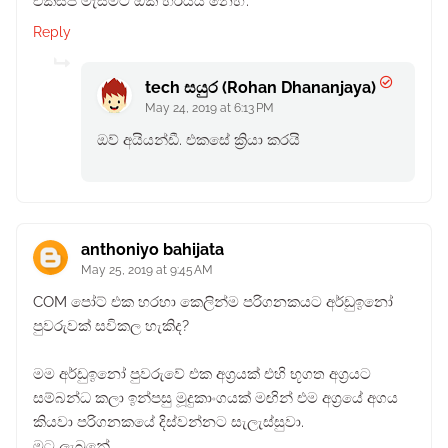
එක්ස්පී මැසිමට ඕක හරියයි නෙහ්.
Reply
tech සයුර (Rohan Dhananjaya)
May 24, 2019 at 6:13 PM
ඔව් අයියන්ඩී. එකසේ ක්‍රියා කරයි
anthoniyo bahijata
May 25, 2019 at 9:45 AM
COM පෝට් එක හරහා කෙලින්ම පරිගනකයට අර්ඩුඉනෝ
පුවරුවක් සවිකල හැකිද?
මම අර්ඩුඉනෝ පුවරුවේ එක අග්‍රයක් එහි භූගත අග්‍රයට
සම්බන්ධ කලා ඉන්පසු මූදුකාංගයක් මඟින් එම අග්‍රයේ අගය
කියවා පරිගනකයේ දිස්වන්නට සැලැස්සුවා.
මට ලැබුනේ