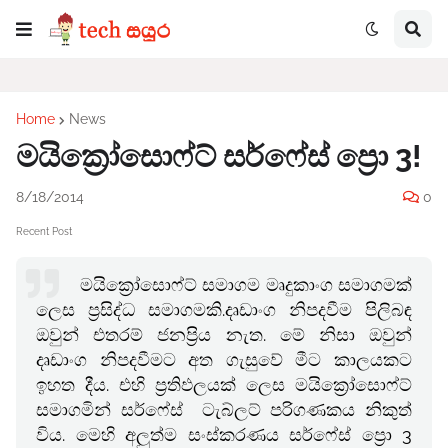
Home
News
මයික්‍රෝසොෆ්ට් සර්ෆේස් ප්‍රො 3!
8/18/2014
0
Recent Post
මයික්‍රෝසොෆ්ට් සමාගම මෘදුකාංග සමාගමක්
ලෙස ප්‍රසිද්ධ සමාගමකි.දෘඩාංග නිපදවීම පිලිබඳ
ඔවුන් එතරම් ජනප්‍රිය නැත. මේ නිසා ඔවුන්
දෘඩාංග නිපදවීමට අත ගැසුවේ මීට කාලයකට
ඉහත දීය. එහි ප්‍රතිඵලයක් ලෙස මයික්‍රෝසොෆ්ට්
සමාගමින් සර්ෆේස් ටැබ්ලට් පරිගණකය නිකුත්
විය. මෙහි අලුත්ම සංස්කරණය සර්ෆේස් ප්‍රො 3