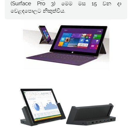
(Surface Pro 3) මෙම මස 15 වන දා
වෙළඳපොලට නිකුත්විය.