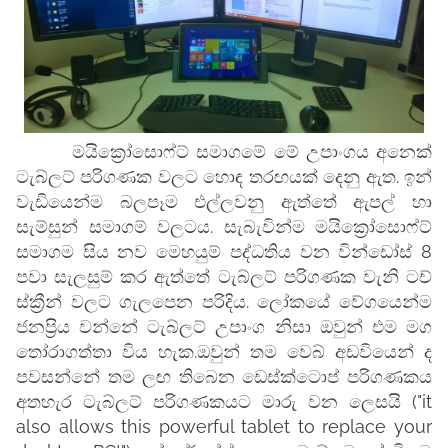
මයික්‍රෝසොෆ්ට් සමාගමේ මේ උපාංගය අනෙක්
ටැබ්ලට් පරිගණක වලට හොඳ තරඟයක් දෙනු ඇත. ඉන්
වැඩියෙන්ම බලපෑම එල්ලවනු ඇත්තේ ඇපල් හා
සැම්සුන් සමාගම් වලටය. සැබැවින්ම මයික්‍රෝසොෆ්ට්
සමාගම සිය නව මෙහයුම් පද්ධතිය වන වින්ඩෝස් 8
පවා සැලසුම් කර ඇත්තේ ටැබ්ලට් පරිගණක වැනි ටච්
ස්ක්‍රීන් වලට ගැලපෙන පරිදිය. ලෝකයේ වේගයෙන්ම
ජනප්‍රිය වන්නේ ටැබ්ලට් උපාංග නිසා ඔවුන් එම මග
‍තෝරාගත්තා විය හැක.ඔවුන් තම වෙබ් අඩවියෙන් ද
පවසන්නේ තම ලඟ තිබෙන ඩෙස්ක්ටොප් පරිගණකය
අතහැර ටැබ්ලට් පරිගණකයට මාරු වන ලෙසයි ("it
also allows this powerful tablet to replace your