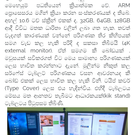
මෙහෙයුම් පධතියෙන් ක්‍රියාත්මක වේ. ARM
ප්‍රොසෙසරය මගින් ක්‍රියා කරන සංස්කරණයක් ද තිබේ.
අඟල් 10.6 ටච් ස්ක්‍රීන් එකක් ද, 32GB, 64GB, 128GB
ආදී විවිධ මතක ධාරිතා වලින් ලබා ගත හැක. තවත්
වැදගත් කාරණයක් වන්නේ පරිගණක තිර කිහිපයක්
සමග වැඩ කල හැකි පරිදි ද සකසා තිබීමයි (4K
external monitor). ඒත් සමගම කී බෝඩයක් ,
මවුසයක් සවිකරගත් විට මෙය සාමාන්‍ය පරිගණකයක්
ලෙස භාවිත කරන්නාට දැනේ. මුලින්ම නිකුත් කල
සර්ෆේස් ටැබ්ලට් පරිගණකය වසන ආවරනයද කී
බෝඩ් එකක් ලෙස භාවිත කල හැකි විනි. ටයිප් කවර්
(Type Cover) ලෙස එය හැඳින්විය. එහිදී ටැබ්ලටය
මේසය මත ආනතව තැබීමට ආධාරකයක්(kik stand)
ටැබ්ලටය පි‍ටුපසම තිබිණි.