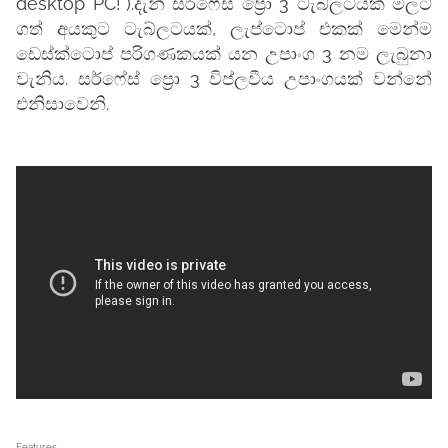
desktop PC!").දැන් සර්ෆේස් ප්‍රො 3 ටැබ්ලටයක් මිලට
ගත් අයකුට ටැබ්ලටයක්, ලැප්ටොප් එකක් මෙන්ම
ඩෙස්ක්ටොප් පරිගණකයක් යන උපාංග 3 නම ලැබුනා
වැනිය. සර්ෆේස් ප්‍රො 3 විප්ලවීය උපාංගයක් වන්නේ
එනිසාවෙනි.
Features