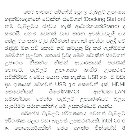
මෙම නවතම සර්ෆේස් ප්‍රො 3 ටැබ්ලට් උපාංගය
හඳුන්වාදෙන්නේ ඩොකින් ස්ටේශන් (Docking Station)
නම් ටැබ්ලට්ය ‍රැඳවිය හැකි ආධාරකයක්(Stand) ද
සමගයි. එනම් වෙනත් වැඩ කරන අවස්ථාවලදී එය
අත්ල මත තබා වැඩ කිරීමටත් අනෙක් අවස්ථා වලදී මේ
‍රැඳවුම මත සවි කොට තම කටයුතු සිදු කර ගැනීමටත්
මෙමගින් පුලුවන. කෙසේ වුවද මෙම ඩොකින් ස්ටේශන්
උපාංගය නිකන්ම නිකන් ආධාරකයක් පමණක්
නොවේ. ටැබ්ලට් උපාංගයට බාහිර උපකරණ
සවිකිරීමට ද මෙය යොදා ගත හැකිය. USB 2.0 ට වඩා
දස ගුණයක් වේගවත් USB 3.0 කෙවෙනි 4ක්, HDMI
කෙවෙනියක්, මීමෝ(MIMO) ඇන්ටනා,LAN
සම්බන්ධතා මෙන්ම ටැබ්ලට් උපකරණයට බලය
සැපයීමට ස්ථානයකින් ද මේ උපකරණයට අයත්ය.
සර්ෆේස් ටැබ්ලට් පරිගණකය වෙනත් ටැබ්ලට්
පරිගණක වලට වඩා බලවත් උපකරණයකි. intel Core
i5 ප්‍රොසෙසර්යකින් මෙය අලුත්ම වින්ඩෝස් 8