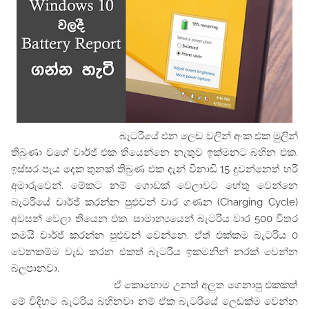
බැටරියේ එන ලෙඩ වලින් අංක එක මුලින්
තිබුණා වගේ චාර්ජ් එක තියෙන්නෙ නැතුව ඉක්මනට බහින එක.
ඉස්සර පැය දෙක තුනක් තිබුණ එක දැන් විනාඩි 15 දුවන්නෙත් හරි
අමාරුවෙන්. මේකට නම් ගොඩක් වෙලාවට හේතු වෙන්නෙ
බැටරියේ චාර්ජ් කරන්න පුළුවන් වාර ගණන (Charging Cycle)
අවසන් වෙලා තියෙන එක. සාමාන්‍ය‍යෙන් බැටරිය වාර 500 විතර
තමයි චාර්ජ් කරන්න පුළුවන් වෙන්නෙ. ඒත් එක්කම බැටරිය 0
වෙනකම්ම වැඩ කරන එකත් බැටරිය ඉකමනින් නරක් වෙන්න
බලපානවා.
ඒ කොහොම උනත් අලුත ගෙනාපු එකකත්
මේ විදිහට බැටරිය බහිනවා නම් ඒක බැටරියේ ලෙඩක්ම වෙන්න