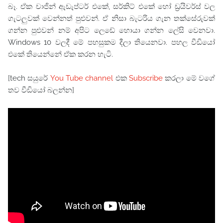
බෑ. ඒක චාජින් ඇඩැප්ටර් එකේ, සර්කිට් එකේ හෝ ඩ්‍රයිවර්ස් වල
ගැටලුවක් වෙන්නත් පුළුවන්. ඒ නිසා බැටරිය ගැන තක්සේරුවක්
ගන්න පුළුවන් නම් අපිට ලෙඩේ හොයා ගන්න ලේසි වෙනවා.
Windows 10 වලදී මේ පහසුකම දීලා තියෙනවා. පහල වීඩියෝ
එකේ තියෙන්නේ ඒක කරන හැටි.
[tech සයුරේ
You Tube channel
එක
Subscribe
කරලා මේ වගේ
තව වීඩියෝ බලන්න]