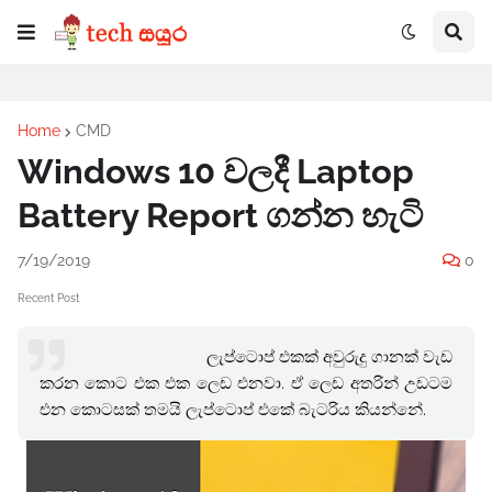
Home
CMD
Windows 10 වලදී Laptop
Battery Report ගන්න හැටි
7/19/2019
0
Recent Post
ලැප්ටොප් එකක් අවුරුදු ගානක් වැඩ
කරන කොට එක එක ලෙඩ එනවා. ඒ ලෙඩ අතරින් උඩටම
එන කොටසක් තමයි ලැප්ටොප් එකේ බැටරිය කියන්නේ.