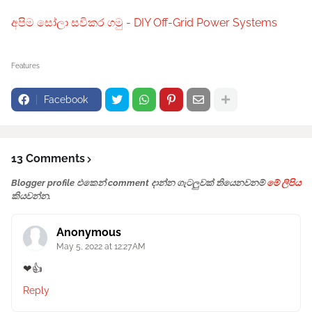
අපිම සෝලා සවිකර ගමු - DIY Off-Grid Power Systems
Features
Facebook
13 Comments
Blogger profile එකෙන් comment දාන්න ගැටලුවක් තියෙනවනම්
මේ ලිපිය
කියවන්න.
Anonymous
May 5, 2022 at 12:27 AM
❤👍
Reply