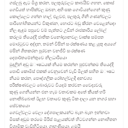
ගස්ලබු ඇට මිශ්‍ර කරන, පලතුරුවලට කාබයිඩ් ගහන, කොස්
ගෙඩියත් හාපික්වල ඔබන, අහිංසක ගොවියන්ගෙන් කුණු
කොල්ලෙට ගන්න හාල්, එළවළු, පලතුරු ගිනි ගණන්වලට
පාරිභෝගිකයන්ට විකුණන, හොරට බඩු කිරන වෙළෙන්ඳො
නිල ඇඳුම පපුවෙ වම් පැත්තට උඩින් රාජකාරිය ලේබල්
කරලම තියෙද්දි ජාතික වනෝද්‍යානවල වෘක්ෂ සම්පත
මොරටුවට අද්දන, තමන් විසින් සංරක්ෂණය කළ යුතු අයගේ
මසින් ශීතකරන පුරවන වනජීවී සංරක්ෂණ
දෙපාර්තමේන්තුවෙ නිලධාරියො
මුදලින් අඩු ඔෟෂධයක් නියම කරන්න පුළුවන්කම තියෙද්දි
පොඩි කොමිස් එකක් වෙනුවෙන් වැඩි මිලක් සහිත ඔෟෂධ
නියම කරන, පෞද්ගලික රෝහල්වලදි අනවශ්‍ය
පරීක්ෂණවලට බොරුවට වියදම් කරවන වෛද්‍යවරු
කුණු ගෙනියන්න එන හැම වතාවකම අතේ කීයක් හරි
නොතිබ්බොත් ඊළඟ වතාවෙ කුණු ටික දාලා යන නගර සභා
සේවකයො
ගෙවල්වලට වෙලා දේශපාලකයන්ට බැන බැන ඉන්නවා
මිසක් අඩුම තරමෙ මිරිස් පැළයක්වත් හිටවගන්න නොහිතන
විශ්‍රාමික වැඩිහිටියො, ගෘහණියො, ළමයි