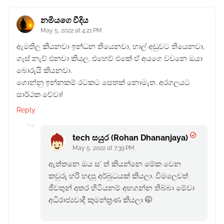
නමියගෙ වීදිය
May 5, 2022 at 4:21 PM
ඇමතිල කියනවා ඉන්ධන තියෙනවා, හාල් අඩුවට තියෙනවා,
ගෑස් නැව් එනවා කියල. එහෙව් එකේ ඒ අයගෙ වචනෙ ඔයා
බොරුයි කියනවා.
ගොන්නු ඉන්නකම් රටකට සෙතක් නොමැත. අරගලයට
සාර්ථක වේවා!
Reply
tech සයුර (Rohan Dhananjaya)
May 5, 2022 at 7:39 PM
ඇත්තනෙ ඔය ස' ත් කියන්නෙ මේක වෙන
කවුරු හරි හදපු අර්බුධයක් කියලා. විමලෙවත්
ජීවතුන් අතර හිටියනම් අහගන්න තිබ්බා මේවා
අධිරාජ්‍යවාදී කුමන්ත්‍රණ කියලා 🤭