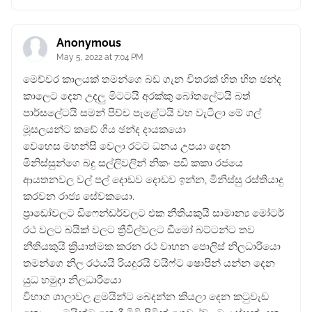
Anonymous
May 5, 2022 at 7:04 PM
මෙච්චර කාලයක් තමන්ගෙ බඩ ගැන විතරක් හිත හිත ඡන්ද
කාලෙට දෙන උදලු මිටටයි අරක්කු බෝතලේටයි බත්
පාර්සලේටයි සමන් පිච්ච පැළේටයි වහ වැටිලා මේ ගල්
මූසලයන්ට කඩේ ගිය ඡන්ද දායකයො
වෙහෙස මහන්සි වෙලා රටට ධනය උපයා දෙන
මිනිස්සුන්ගෙ බදු සල්ලිවලින් නිකං පඩි කකා රජයෙ
ආයතනවල වල් පල් දොඩව දොඩව ඉන්න, මිනිස්සු රස්තියාදු
කරවන රාජ්‍ය සේවකයො.
ප්‍රාඩෝවලට ඩිෆෙන්ඩර්වලට එක නීතියකුයි සාමාන්‍ය මෝටර්
රථ වලට බයික් වලට ත්‍රීවිල්වලට ඩීමෝ බට්ටන්ට තව
නීතියකුයි ක්‍රියාත්මක කරන රථ වාහන පොලිස් නිලධාරියො
තමන්ගෙ නිල රථයයි රියදුරයි වයිෆ්ට ෂොපින් යන්න දෙන
යුධ හමුදා නිලධාරියො
විභාග ශාලාවල ළමයින්ට බෙදන්න කියලා දෙන කටුවැඩ