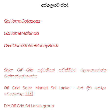
අරගලයට ජය!
GoHomeGota2022
GoHomeMahinda
GiveOureStolenMoneyBack
Solar Off Grid පද්ධතියක් සවිකීරිමට බලාපොරොත්තු
වන්නන්ගේ සංගමය
Off Grid Solar Market Sri Lanka - ඕෆ් ග්‍රිඩ් සෝලා
වෙලඳපොළ 🇱🇰
DIY Off Grid Sri Lanka group