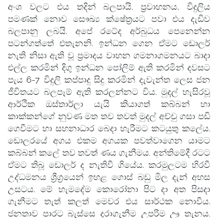
අංශ වලට එය තදින් බලපායි. ප්‍රවාහනය, විදුලිය
පමණක් නොව සෞඛ්‍ය ක්ෂේත්‍රයට පවා එය දැඩිව
බලපානු ලබයි. අපේ රටේද අර්බුධය පෙනෙන්න
පටන්ගත්තේ එතැනනි. ඉන්ධන ගෙන ඒමට ඩොලර්
නැති නිසා ඇති වූ ප්‍රමාදය වාහන ගමනාගමනයට බාදා
එල්ල කරමින් දිගු ඉන්ධන පෝලිම් ඇති කරමින් දවසට
පැය 6-7 විදුලි කප්පාදු සිදු කරමින් දැවැන්ත ලෙස ජන
ජීවිතයට බලපෑම් ඇති කරලන්නට විය. මුදල් හැසිරවූ
ආර්ථික ඔස්තාර්ලා යැයි කියාගත් කබ්බන් හා
කාක්කන්ගේ නුවණ මත තව තවත් මුදල් අච්චු ගසා පඩි
ගෙවීමට හා සහනාධාර බෙදා හැරීමට කටයුතු කලේය.
ඩොලරයේ අගය එකම අගයක පවත්වාගෙන යාමට
කබ්බන් කලේ තව තවත් ණය ගැනීමය. අන්තිමේදී රටට
ඒමට තිබූ ඩොලර් ද නැතිවී ගියේය. කරමුලටම හිරවී
උද්ධමනය ශ්‍රීග්‍රයෙන් ඉහළ ගොස් බඩු මිල දැන් අහස
උසටය. මේ හැමදේම කොරෝනා පිට දා අත පිසදා
ගැනීමට තැත් කලත් මෙවර එය සාර්ථක නොවීය.
ජනතාව පාරට බැස්සෙ දරාගැනීම උපරිම ඌ තැනය.