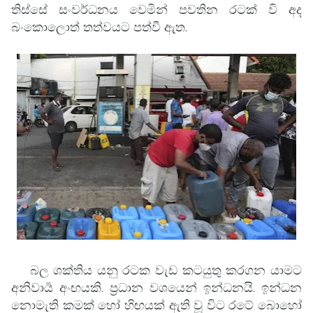
තිස්සේ සංවර්ධනය වෙමින් පවතින රටක් වි අද
බංකොලොත් තත්වයට පත්වී ඇත.
බල ශක්තිය යනු රටක වැඩ කටයුතු කරගන යාමට
අනිවාර්‍ය අංඟයකි. ප්‍රධාන වශයෙන් ඉන්ධනයි. ඉන්ධන
නොමැති කමක් හෝ හිඟයක් ඇති වූ විට රටේ බොහෝ