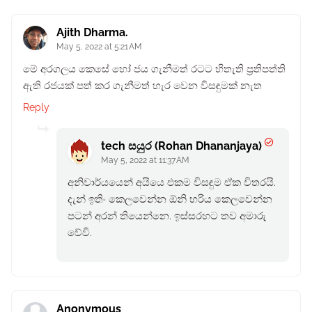
Ajith Dharma.
May 5, 2022 at 5:21 AM
මේ අරගලය කෙසේ හෝ ජය ගැනීමත් රටට හිතැති ප්‍රතිපත්ති
ඇති රජයක් පත් කර ගැනීමත් හැර වෙන විසඳුමක් නැත
Reply
tech සයුර (Rohan Dhananjaya)
May 5, 2022 at 11:37 AM
අනිවාර්යයෙන් අයියෙ එකම විසඳුම ඒක විතරයි.
දැන් ඉතිං කෙලවෙන්න ඕනි හරිය කෙලවෙන්න
පටන් අරන් තියෙන්නෙ. ඉස්සරහට තව අමාරු
වේවි.
Anonymous