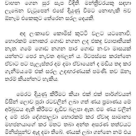
වාහන ගෙන සුර සැප විඳිති. මන්ත්‍රීවරයකු සඳහා
ලැබෙන වැටුපෙන් එසේ දියුණු වීමට නොහැකි බව
ඕනෑම එකෙකුට තේරෙන සරල දෙයකි.
අද ලංකාවෙ කොමිස් කුට්ටි වලට යටනොවී,
හොරකම් නොකර ගොඩ නගන ලද එකදු ව්‍යාපෘතියක්
නැත
.
ගමේ ගොඩ නගන පාර ගොඩ නංවා මාසයක්
යන්නට පෙර නැවත අබලන් ය. ඊටපස්සෙ කරන්නෙ
ඒවාට පට පැලැස්තර දම දමා ඒවායෙන් ද මඩිය තද කර
ගැනීමය
.
මේ එක් සරල උදාහරණයක් පමණි. තව ඕනෑ
තරම් කියන්නට හැකිය
.
මෙරට දියුණු කිරීමට කියා එක් එක් පාර්ශ්වයන්
විසින් ලොව පුරා රටවලින් ලබා ගත් ණය ප්‍රමාණය මේ
අර්බුධය ඇති කිරීමට දැඩිව බලපා ඇත. එම ණය වලින්
ද මේ ජරා දේශපාලුවා හොරකම් කර ඒවාද සාමාන්‍ය
මහජනයාගේ කර මතට තබා අන්ත අසරණ තත්වයට
මිනිස්සුන්ව ඇද දමා තිබේ. ණයක් ලබා ගන්නෙ නම් එය