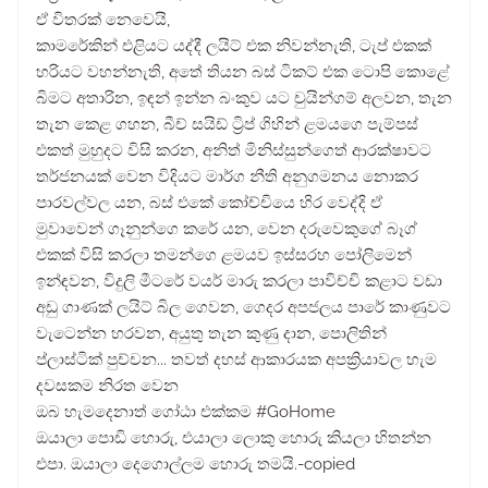
ඒ විතරක් නෙවෙයි,
කාමරේකින් එළියට යද්දී ලයිට් එක නිවන්නැති, ටැප් එකක්
හරියට වහන්නැති, අතේ තියන බස් ටිකට් එක ටොපි කොළේ
බිමට අතාරින, ඉඳන් ඉන්න බංකුව යට චුයින්ගම් අලවන, තැන
තැන කෙළ ගහන, බීච් සයිඩ් ට්‍රිප් ගිහින් ළමයගෙ පැම්පස්
එකත් මුහුදට විසි කරන, අනිත් මිනිස්සුන්ගෙත් ආරක්ෂාවට
තර්ජනයක් වෙන විදියට මාර්ග නීති අනුගමනය නොකර
පාරවල්වල යන, බස් එකේ කෝච්චියෙ හිර වෙද්දි ඒ
මුවාවෙන් ගෑනුන්ගෙ කරේ යන, වෙන දරුවෙකුගේ බෑග්
එකක් විසි කරලා තමන්ගෙ ළමයව ඉස්සරහ පෝලිමෙන්
ඉන්ඳවන, විදුලි මීටරේ වයර් මාරු කරලා පාවිච්චි කළාට වඩා
අඩු ගාණක් ලයිට් බිල ගෙවන, ගෙදර අපජලය පාරේ කාණුවට
වැටෙන්න හරවන, අයුතු තැන කුණු දාන, පොලිතින්
ප්ලාස්ටික් පුච්චන... තවත් දහස් ආකාරයක අපක්‍රියාවල හැම
දවසකම නිරත වෙන
ඔබ හැමදෙනාත් ගෝඨා එක්කම #GoHome
ඔයාලා පොඩි හොරු, එයාලා ලොකු හොරු කියලා හිතන්න
එපා. ඔයාලා දෙගොල්ලම හොරු තමයි.-copied