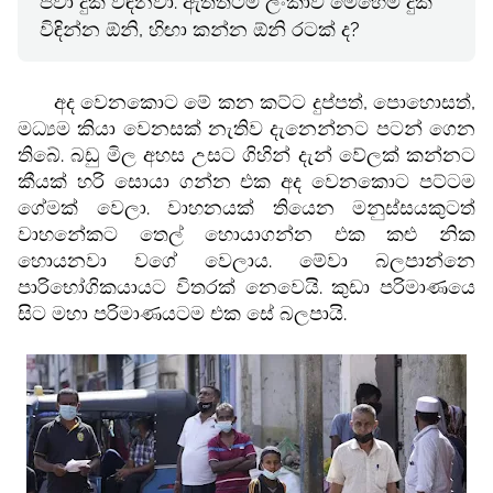
පවා දුක් විඳිනවා. ඇත්තටම ලංකාව මෙහෙම දුක්
විඳින්න ඕනි, හිඟා කන්න ඕනි රටක් ද?
අද වෙනකොට මේ කන කට්ට දුප්පත්, පොහොසත්,
මධ්‍යම කියා වෙනසක් නැතිව දැනෙන්නට පටන් ගෙන
තිබේ. බඩු මිල අහස උසට ගිහින් දැන් වේලක් කන්නට
කීයක් හරි සොයා ගන්න එක අද වෙනකොට පට්ටම
ගේමක් වෙලා. වාහනයක් තියෙන මනුස්සයකුටත්
වාහනේකට තෙල් හොයාගන්න එක කළු නික
හොයනවා වගේ වෙලාය. මේවා බලපාන්නෙ
පාරිභෝගිකයායට විතරක් නෙවෙයි. කුඩා පරිමාණයෙ
සිට මහා පරිමාණයටම එක සේ බලපායි.