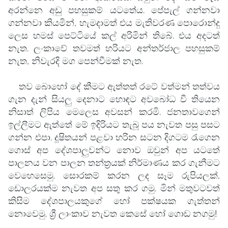
අරන්නෙ අඩු පහසුකම් යටතේය. පේපැල් ගන්නවා
ගන්නවා කියමින්, හැමදාමත් එය මැතිවරණ පොරොන්දු
ලෙස හමස් පෙට්ටියේ කල් අරිමින් තිබේ. එය අදටත්
නැත. ලංකාවේ තවමත් හරියට අන්තර්ජාල පහසුකම්
නැත, නිවැරදි මග පෙන්වීමක් නැත.
තව බොහෝ දේ කීමට ඇත්තත් රටේ වත්මන් තත්වය
ගැන දැන් සියලු දෙනාට හොඳට අවබෝධ වී තියෙන
නිසාත් ලිපිය මෙලෙස අවසන් කරමි. ජනතාවගෙන්
ඉල්ලීමට ඇත්තේ මේ ඉදිරියට තැබූ පය නැවත පසු පසට
ගන්න එපා. දූෂිතයන් පළවා හරින සටන දිගටම රැගෙන
ගොස් අප දේශපාලුවන්ට නොව ඔවුන් අප යටතේ
පාලනය වන පාලන තන්ත්‍රයක් නිර්මාණය කර ගැනීමට
වෙහෙසෙමු. සොරකම් කරන ලද සෑම රුපියලක්,
ඩොලරයක්ම නැවත අප සතු කර ගමු. මින් මතුවටවත්
කිසිම දේශපාලයකුගේ හෝ පක්ෂයක ගැත්තන්
නොවෙමු. ශ්‍රී ලාංකාව නැවත කෙසේ හෝ ගොඩ නගමු!