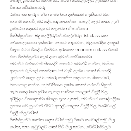
කොළ, ළමයින්ට නොදී මිටි පිටින් ගෙවල්වලට උස්සන් යන
විභාග පරීක්ෂකවරු
රස්සා තනතුරු ගන්න තමන්ගෙ දක්ෂකම හැකියාව මත
පදනම් නොවී, ජඩ දේශපාලකයන්ගෙ කකුල් ලෙව කකා උන්
ඉස්සරහ දෙකට තුනට නැවෙන හිඟන්නො
මිනිස්සුන්ගෙ බදු සල්ලිවලින් ප්ලේන්වල 1st class යන
දේශපාලකයො ඉස්සරහ දෙකට නැවෙන, මැදපෙරදිග දහදුක්
විඳලා රටට විදේශ විනිමය අරගෙන economic class එකේ
එන මිනිස්සුන්ට ගෑස් දාන ගුවන් සේවිකාවො
තමන්ට රස්සාවක් තියෙද්දි හොරට සමෘද්ධි ගන්න, මාසික
ආදායම රුපියල් පනස්දාහටත් වැඩි ලක්ෂ ගනන් තියෙද්දි
ග්‍රාමසේවකලා ලවා බොරු සහතික හදාගෙන ශිෂ්‍යාධාර,
මහපොළ ගන්න දෙමව්පියො ලක්ෂ ගනන් සරසවි සිසුන්
හැම ගෙදරකම සූර්ය පැනල භාවිතා කළොත් විදුලි බල
අර්බුදය විසඳෙනවා කියලා දැන දැනත්, තමන්ගේ පෞද්ගලික
ලාභය වෙනුවෙන් ඒවට අකුල් හෙළන විදුලි බල මණ්ඩලේ
විදුලි නිලධාරීන්
මිනිස්සුන්ට කන්න දෙන මිරිස් කුඩු ටිකට ගඩොල් කුඩු මිශ්‍ර
කරන, කහ කුඩුවලට පාන් පිටි මිශ්‍ර කරන, ගම්මිරිස්වලට