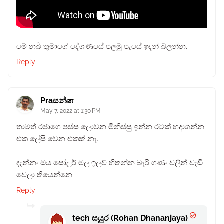
මේ නබි තුමාගේ දේශණයේ පලමු පැයේ ඉඳන් බලන්න.
Reply
Praසන්ன
May 7, 2022 at 1:30 PM
තාමත් රජාගෙ පස්ස ලොවන මිනිස්සු ඉන්න රටක් හදාගන්න
එක ලේසි වෙන එකක් නෑ.
දැන්නං ඔය සෝලර් මල ඉලව් හිතන්න බැරි ගණං වලින් වැඩි
වෙලා තියෙන්නෙ.
Reply
tech සයුර (Rohan Dhananjaya)