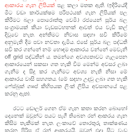
ආකාරය ගැන ලිපියක්
පළ කලා මතක ඇති. (ඉදිරියේදී
මීට වඩා කාර්යක්ෂම පරිපථයක් ගැන ලිපියක් පල
කිරීමට බලා පොරොත්තු වෙමි.) රජයෙන් සූර්ය බල
සංග්‍රාමයක් කියා වැඩසටහනක් ආවත් එය වැඩි කල්
දිවූවෙ නැත. අන්තිමට නිවාස සඳහා සවි කිරීමේ
අනුමැති දීම පවා නවතා දැමිය. එසේ සූර්ය බල පද්ධති
සවි කර ගන්නේ නම් හොඳම ආකාරය වන්නේ මෙවැනි
off grid පද්ධතීන් ය. තමන්ගෙ අවශ්‍යතාවට ගැලපෙන
ආකාරයෙන් සකසා ගත හැකි වීම මෙන්ම අවසර ලබා
ගැනීම ද සිදු කර ගැනීමට අවශ්‍ය නැති නිසා මේ
ආකාරය වාසි සහගතය. (මේ සඳහා උදවු ලබා ගත හැකි
ෆේස්බුක් ගෲප් කිහිපයක ලිංක් ලිපිය අවසානයේ පළ
කරනු ඇත).
රටට ඩොලර් ගෙන ඒම ගැන කතා කරන බොහෝ
දෙනෙක් ඔවුන්ට පයට පැගී තිබෙන රන් ආකරය ගැන
කිසිම තැකීමක් නැත. ලංකාවේ තොරතුරු තාක්ෂණය
කරන පිරිස ඒ රන් ආකරයයි. ඔවුන් එදා සිට වැඩ