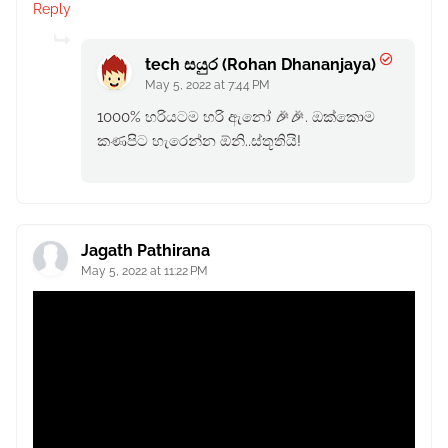
Reply
tech සයුර (Rohan Dhananjaya)
May 5, 2022 at 7:44 PM
1000% හරියටම හරි ඇනෝ 🎉🎉. ඔක්කොම
කණපිට හැරෙන්න ඕනි..ස්තූතියි!
Jagath Pathirana
May 5, 2022 at 11:22 PM