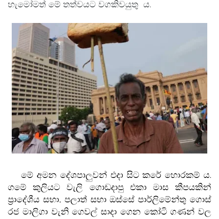
හැමෝමත් මේ තත්වයට වගකිවයුතු ය.
මේ අමන දේශපාලුවන් එදා සිට කරේ හොරකම්‍ ය.
ගමේ කුලියට වැලි ගොඩදාපු එකා මාස කීපයකින්
ප්‍රාදේශීය සභා, පලාත් සභා ඔස්සේ පාර්ලිමේන්තු ගොස්
රජ මාලිගා වැනි ගෙවල් සාදා ගෙන කෝටි ගණන් වල