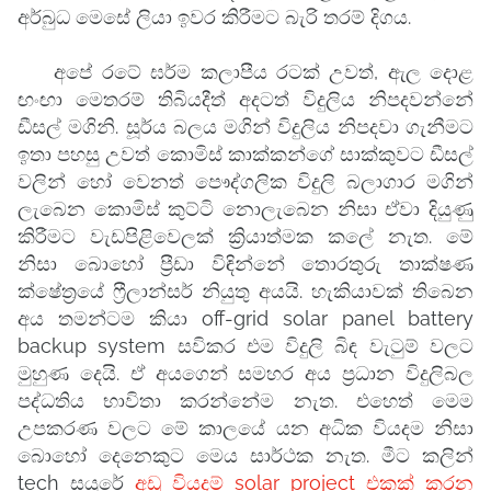
අර්බුධ මෙසේ ලියා ඉවර කිරීමට බැරි තරම් දිගය.
අපේ රටේ ඝර්ම කලාපීය රටක් උවත්, ඇල දොළ
ඟංඟා මෙතරම් තිබියදීත් අදටත් විදුලිය නිපදවන්නේ
ඩීසල් මගිනි. සූර්ය බලය මගින් විදුලිය නිපදවා ගැනීමට
ඉතා පහසු උවත් කොමිස් කාක්කන්ගේ සාක්කුවට ඩීසල්
වලින් හෝ වෙනත් පෞද්ගලික විදුලි බලාගාර මගින්
ලැබෙන කොමිස් කුට්ටි නොලැබෙන නිසා ඒවා දියුණු
කිරීමට වැඩපිළිවෙලක් ක්‍රියාත්මක කලේ නැත. මේ
නිසා බොහෝ ප්‍රීඩා විඳින්නේ තොරතුරු තාක්ෂණ
ක්ෂේත්‍රයේ
ෆ්‍රීලාන්සර්
නියුතු අයයි. හැකියාවක් තිබෙන
අය තමන්ටම කියා off-grid solar panel battery
backup system සවිකර එම විදුලි බිඳ වැටුම් වලට
මුහුණ දෙයි. ඒ අයගෙන් සමහර අය ප්‍රධාන විදුලිබල
පද්ධතිය භාවිතා කරන්නේම නැත. එහෙත් මෙම
උපකරණ වලට මේ කාලයේ යන අධික වියදම නිසා
බොහෝ දෙනෙකුට මෙය සාර්ථක නැත. මීට කලින්
tech සයුරේ
අඩු වියදම් solar project එකක් කරන