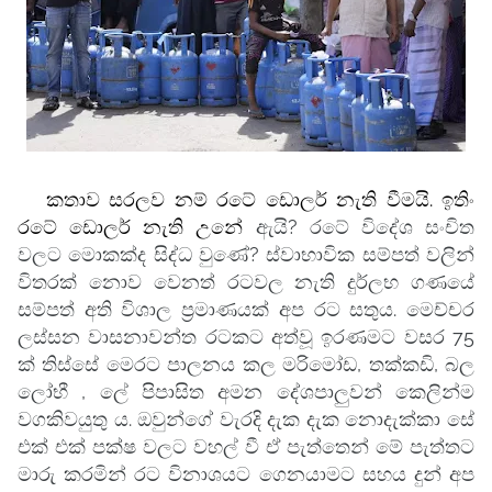
කතාව සරලව නම් රටේ ඩොලර් නැති වීමයි. ඉතිං
රටේ ඩොලර් නැති උනේ
ඇයි? රටේ විදේශ සංචිත
වලට මොකක්ද සිද්ධ වුණේ? ස්වාභාවික සම්පත් වලින්
විතරක් නොව වෙනත් රටවල නැති දුර්ලභ ගණයේ
සම්පත් අති විශාල ප්‍රමාණයක් අප රට සතුය. මෙච්චර
ලස්සන වාසනාවන්ත රටකට අත්වූ ඉරණමට වසර 75
ක් තිස්සේ මෙරට පාලනය කල මරිමෝඩ, තක්කඩි, බල
ලෝභී , ලේ පිපාසිත අමන දේශපාලුවන් කෙලින්ම
වගකිවයුතු ය. ඔවුන්ගේ වැරදි දැක දැක නොදැක්කා සේ
එක් එක් පක්ෂ වලට වහල් වී ඒ පැත්තෙන් මේ පැත්තට
මාරු කරමින් රට විනාශයට ගෙනයාමට සහය දුන් අප