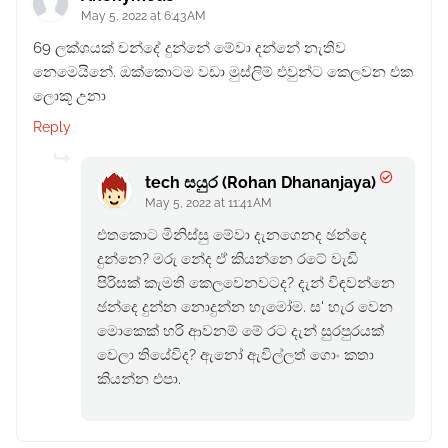
May 5, 2022 at 6:43 AM
69 ලක්ශයක් චන්දේ දුන්නේ මේවා දන්නේ නැතිව
නෙමෙයිනේ. ඔක්කොටම වඩා මුස්ලිම් එවුන්ට කෙලවන එක
ලොකූ උනා
Reply
tech සයුර (Rohan Dhananjaya)
May 5, 2022 at 11:41 AM
එතකොට මිනිස්සු මේවා දැනගෙනද ඡන්දෙ
දුන්නෙ? මරු නේද ඒ කියන්නෙ රටේ වැඩි
පිරිසක් කැමති කෙලවෙනවටද? දැන් විඳවන්නෙ
ඡන්දෙ දුන්න නොදුන්න හැමෝම. ස' හැර වෙන
මොකෙක් හරි ආවනම් මේ රට දැන් සුරපුරයක්
වෙලා තියේවිද? ඇනෝ ඇවිල්ලත් ගොං කතා
කියන්න එපා.