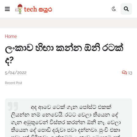
Home
ලංකාව හිඟා කන්න ඕනි රටක්
ද?
5/04/2022
13
Recent Post
අද ආවෙ ටෙක් ගැන පෝස්ට් එකක්
ලියන්න නම් නෙවෙයි. රටට වෙලා තියෙන දේ
ගැන අමුතුවෙන් විස්තර කරන්න ඕනි නෑ. වෙලා
තියෙන දේ පොඩි දරුවා පවා දන්නවා. පුංචි එකා