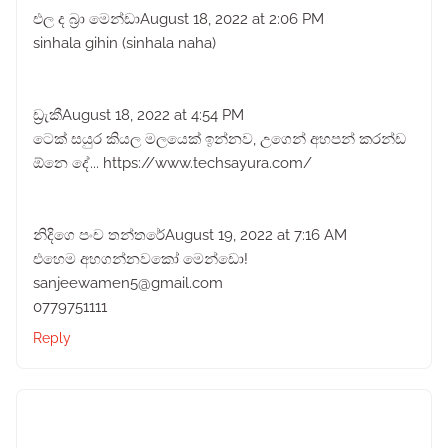
එල ද බ්‍රා මෙන්ඩාAugust 18, 2022 at 2:06 PM
sinhala gihin (sinhala naha)
ඩ්‍රැකීAugust 18, 2022 at 4:54 PM
ටෙක් සයුර කියල මලයෙක් ඉන්නව, උගෙන් අහපන් කරන්ඩ
ඕනෙ දේ... https://www.techsayura.com/
නිදිගෙ පංච තන්තරේAugust 19, 2022 at 7:16 AM
එහෙම අහගන්නවකෝ මෙන්ඩො!
sanjeewamen5@gmail.com
0779751111
Reply