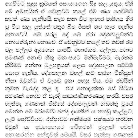
ගෙවීමට සුදුසු ක්‍රමයක් සොයාගෙන සිදු කල යුතුය. ඒත්
මේ අමනයින් ඒ වෙනුවට කලේ එම ණය ගෙවීමට
තවත් ණය ගැනීමයි. කෑම කන විට ආහාර මාර්ගය හිර
වූ විට කල යුත්තේ වතුර බීම මිසක් තව කෑම ගැනීම
නොවෙයි. මේ සරල දේ මේ ජරා දේශපාලුවන්ට
නොතේරුනා නොවෙ. ඒ වෙනුවට කලේ තව තවත් රට
වල පල්ලට ඇදගෙන යාමයි. හොරකම, අල්ලස, පගාව
පමණක් නොව හිතූ මනාපයට මිනීමැරීමට
,
මැරකම්
කිරීමට ගන්නා බලපත්‍රයක් ලෙස දේශපාලන පට්ටම්
යොදා ගැනීය. දේශපාලන වහල් කම් කරන මිනිසුන්
නිසා ඔවුන්ට ඒ වැඩේ ඉතා පහසු විය
.
එම ජඩයින්
කුමන වැරැද්ද කළ ද
එය නොදැක්කා සේ සිටියා
පමණක් නොව ඒ වැරදි සාධාරණීකරණයද කරයි. වසර
හැත්තෑ ගණනක් තිස්සේ දේශපාලුවන් නඩත්තු වූයේ
මෙන්න මේ මරිමෝඩ ඡන්ද දායකින්‍ ය. තහඩු කෑල්ලට,
ලැට් පෝච්චියට, රස්සාවට ආත්මයම පක්ෂයට හරවන
එවුන් ය.
අධ්‍යාපනයට හරිහමන් මුදලක් වෙන්
නොකරන්න හේතුවත් මෙයයි. වසර හැත්තෑ ගණනක්