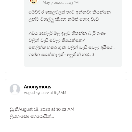
May 7, 2022 at 2:43 PM
මෙච්චර කෙලවිලත් තාම ඉන්නවා කියන්නෙ
උන්ට වහල්ලු කියන නමත් හොඳ වැඩී.
/ඔය සෝලර් මල ඉලව් හිතන්න බැරි ගණං
වලින් වැඩි වෙලා තියෙන්නෙ/
කෙලින්ම හතර ගුණ වලින් වැඩි වෙලා අයියේ...
ගන්න වෙන්නෑ ඉතිං අලුතින් නම්.. :(
Anonymous
August 19, 2022 at 8:38 AM
ඩ්‍රැකීAugust 18, 2022 at 10:22 AM
ලියහංකො හෙරොයින්...