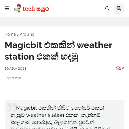
Home
Arduino
Magicbit එකකින් weather
station එකක් හදමු
10/26/2021
5
Recent Post
Magicbit එකකින් කිසිම සෙන්සර් එකක්
නැතුව weather station එකක් නැත්නම්
කාලගුණ තොරතුරු බලාගන්න පුළුවන්