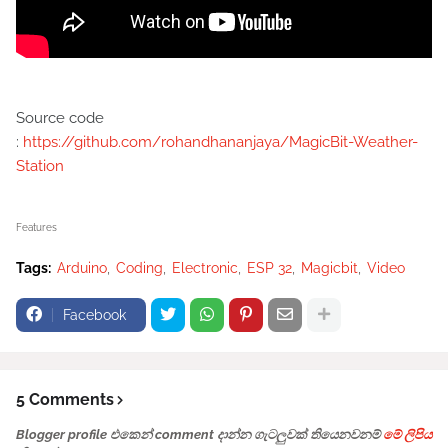
Source code
:
https://github.com/rohandhananjaya/MagicBit-Weather-
Station
Features
Tags:
Arduino
Coding
Electronic
ESP 32
Magicbit
Video
Facebook
5 Comments
Blogger profile එකෙන් comment දාන්න ගැටලුවක් තියෙනවනම්
මේ ලිපිය