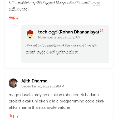
බිට් කොයින් කැනීම වැදගත් සිංහල බෞද්ධයෙක්ට සුදුසු
රැකියාවක්ද?
Reply
tech සයුර (Rohan Dhananjaya)
November 2, 2021 at 10:30 AM
ඒක හරියට ගොවියෙක් වාහන හයර් කරාට
කමක් නැද්ද වගේ ප්‍රශ්නයක්නෙ
Ajith Dharma.
December 20, 2021 at 3:28 AM
mage duvata ardyino ekakian robo kenek hadann
project ekak uni eken dila c programming code ekak
ekka. mama thamaa avule vatune
Reply