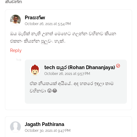
කියවන්න.
Praසන්ன
October 26, 2021 at 5:54 PM
ඔය මැජික් නැති උනත් මෙහෙට ගලන්න වහිනව කියන
එකනං කියන්න පුලුවං. හැක්..
Reply
tech සයුර (Rohan Dhananjaya)
October 26, 2021 at 9:57 PM
ඒක නියතයක් අයියේ.. අද හතරෙ ඉඳලා තාම
වහිනවා 😛😂
Jagath Pathirana
October 30, 2021 at 9:47 PM