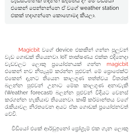
වැඩසටහනක් හදන්න කැමතියි ද? මේ වීඩියෝ
එකෙන් පෙන්නන්නෙ ඒ වගේ weather station
එකක් හදාගන්නෙ කොහොමද කියලා.
Magicbit
වගේ device එකකින් ගන්න පුලුවන්
වැඩ ගොඩක් තියෙනවා. IoT තාක්ෂණය එක්ක එදිනෙදා
වැඩවලට ලොකු ප්‍රයෝජනයක් ගන්න
magicbit
එකෙන් නව නිපැයුම් කරන්න පුළුවන්. මේ ප්‍රොජෙක්ට්
එකෙන් දැනට තියෙන කාලගුණ තත්ත්වය විතරක්
බලන්න පුළුවන් උනාට මේක කාලගුණ අනාවැකි
(Weather forecast) බලන්න පුළුවන් විදියට වෙනස්
කරගන්න හැකියාව තියෙනවා. කෘෂි කර්මාන්තය වගේ
රැකියාවල නිරතවෙන අයට ඒක ගොඩක් ප්‍රයෝජනවත්
වේවි.
වීඩියෝ එකේ ආර්ඩුඉනෝ ප්‍රෝග්‍රෑම් එක ගැන ලොකු