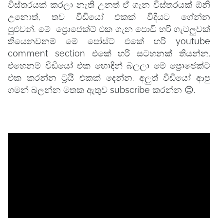
විස්තරයක් කරලා නැති උනත් ඒ ගැන විස්තරයක් ඕනි
උනොත්, තව වීඩියෝ එකක් විදියට ගේන්න
පුළුවන්.
මේ ප්‍රොජෙක්ට් එක ගැන පොඩි හරි ගැටලුවක්
තියෙනවනම් මේ පෝස්ට් එකේ හරි youtube
comment section එකේ හරි සටහනක් තියන්න.
එහෙනම් වීඩියෝ එක හොඳින් බලලා මේ ප්‍රොජෙක්ට්
එක කරන්න ට්‍රයි එකක් දෙන්න. අලුත් වීඩියෝ ආපු
ගමන් බලන්න මතක ඇතුව subscribe කරන්න 😊.