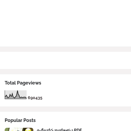
Total Pageviews
6
9
0
4
3
5
Popular Posts
ඉංජිනේරු තාක්ෂණය PDF