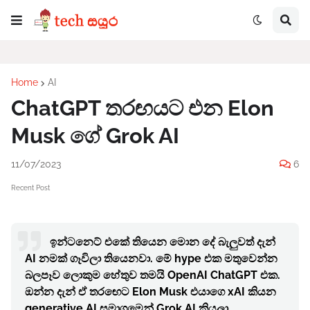
Home
AI
ChatGPT තරඟයට එන Elon
Musk ගේ Grok AI
11/07/2023
6
Recent Post
ඉන්ටනෙට් එකේ තියෙන මොන දේ බැලුවත් දැන්
AI නමක් ගෑවිලා තියෙනවා. මේ hype එක මතුවෙන්න
බලපෑව ලොකුම හේතුව තමයි OpenAI ChatGPT එක.
ඔන්න දැන් ඒ තරඟෙට
Elon Musk එයාගෙ xAI කියන
generative AI සමාගමෙන් Grok AI කියලා