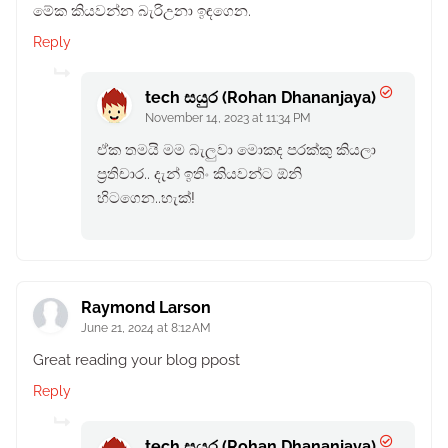
මේක කියවන්න බැරිඋනා ඉඳගෙන.
Reply
tech සයුර (Rohan Dhananjaya)
November 14, 2023 at 11:34 PM
ඒක තමයි මම බැලුවා මොකද පරක්කු කියලා
ප්‍රතිචාර.. දැන් ඉතිං කියවන්ට ඕනි
හිටගෙන..හැක්!
Raymond Larson
June 21, 2024 at 8:12 AM
Great reading your blog ppost
Reply
tech සයුර (Rohan Dhananjaya)