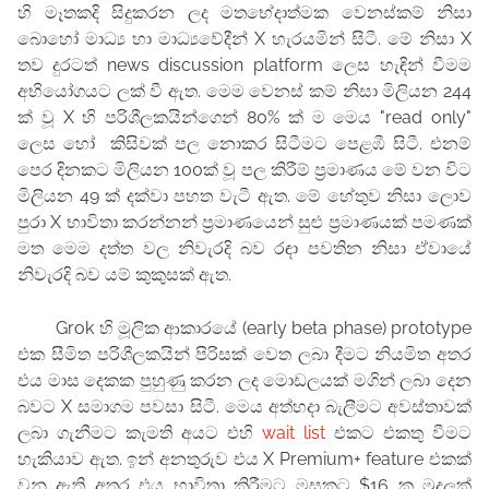
හි මෑතකදි සිදුකරන ලද
මතභේදාත්මක වෙනස්කම් නිසා
බොහෝ මාධ්‍ය හා මාධ්‍යවේදීන් X හැරයමින් සිටී. මේ නිසා X
තව දුරටත් news discussion platform ලෙස හැඳින් වීමම
අභියෝගයට ලක් වී ඇත. මෙම වෙනස් කම් නිසා මිලියන 244
ක් වූ X හි පරිශීලකයින්ගෙන් 80% ක් ම මෙය "read only"
ලෙස හෝ කිසිවක් පල නොකර සිටීමට පෙළඹී සිටී. එනම්
පෙර දිනකට මිලියන 100ක් වූ පල කිරීම් ප්‍රමාණය මේ වන විට
මිලියන 49 ක් දක්වා පහත වැටී ඇත. මේ හේතුව නිසා ලොව
පුරා X භාවිතා කරන්නන් ප්‍රමාණයෙන් සුළු ප්‍රමාණයක් පමණක්
මත මෙම දත්ත වල නිවැරදි බව රඳා පවතින නිසා ඒවායේ
නිවැරදි බව යම් කුකුසක් ඇත.
Grok හි මූලික ආකාරයේ (
early beta phase)
prototype
එක සීමිත පරිශීලකයින් පිරිසක් වෙත ලබා දීමට නියමිත අතර
එය මාස දෙකක පුහුණු කරන ලද මොඩලයක් මගින් ලබා දෙන
බවට X සමාගම පවසා සිටී. මෙය අත්හදා බැලීමට අවස්තාවක්
ලබා ගැනීමට කැමති අයට එහි
wait list
එකට එකතු වීමට
හැකියාව ඇත. ඉන් අනතුරුව එය X Premium+ feature එකක්
වනු ඇති අතර එය භාවිතා කිරීමට මසකට $16 ක මුදලක්