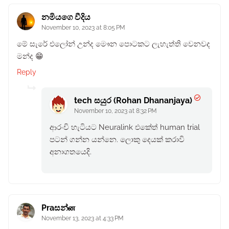
නමියගෙ වීදිය
November 10, 2023 at 8:05 PM
මේ සැරේ එලෝන් උන්ද මෞන පොටකට ලැහැත්ති වෙනවද
මන්ද 😁
Reply
tech සයුර (Rohan Dhananjaya)
November 10, 2023 at 8:32 PM
ආරංචි හැටියට Neuralink එකේත් human trial
පටන් ගන්න යන්නෙ. ලොකු දෙයක් කරාවි
අනාගතයෙදි.
Praසන්ன
November 13, 2023 at 4:33 PM