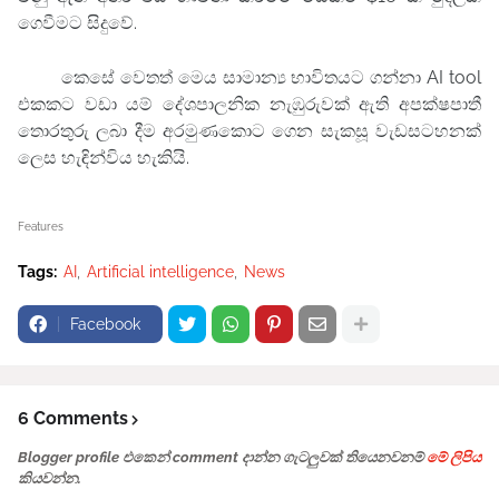
ගෙවීමට සිදුවේ.
කෙසේ වෙතත් මෙය සාමාන්‍ය භාවිතයට ගන්නා AI tool
එකකට වඩා යම් දේශපාලනික නැඹුරුවක් ඇති අපක්ෂපාතී
තොරතුරු ලබා දීම අරමුණකොට ගෙන සැකසූ වැඩසටහනක්
ලෙස හැඳින්විය හැකියි.
Features
Tags:
AI
Artificial intelligence
News
Facebook
6 Comments
Blogger profile එකෙන් comment දාන්න ගැටලුවක් තියෙනවනම්
මේ ලිපිය
කියවන්න.