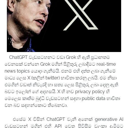
ChatGPT වැඩසටහනට වඩා Grok හි ඇති ප්‍රධානතම
වෙනසක් වන්නෙ Grok මගින් පිළිතුරු ලබාදීමට real-time
news topics යොදා ගැනීමයි. එනම් එහි දත්ත ලබා ගැනීමේ
මාධ්‍ය ලෙස X (කලින් twitter) භාවිතා කරනු ලබයි. එම නිසා
එමගින් වඩාත් නිවැරදි හා සත්‍ය ලෙස පිළිතුරු ලබා දෙනු ඇති
බවට ඉලෝන් ගේ අදහසයි. X හි නව
privacy policy හි
මෙලෙස කෘතිම බුද්ධි වැඩසටහන් සඳහා public data භාවිතා
වන බව සඳහන්කොට තිබෙනවා.
එසේම X විසින් ChatGPT වැනි අනෙක්
generative AI
වැඩසටහන් මගින් එහි API වෙත පිවිසීම වලකා දැමීමට