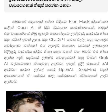
වැඩසටහනක් නිකුත් කරන්න යනවා.
බොහෝ දෙනෙක් දන්න විදියට Elon Musk කියන්නෙ
කලින් Open AI හී සිටි විධායක සාමාජිකයෙක්. නමුත්
එම
ව්‍යාපෘතියේ තිබූ ඇතැම් මතභේදයට ලක්වුණු කාරණා නිසා
ඔහු එයින් ඉවත් උනා. ඔහු ChatGPT වෙත එල්ල කළ ලොකුම
චෝදනාව වන්නේ එය ඇතැම් මාතෘකා යටතේ ලබාදෙන
පිළිතුරු වාරණය කිරීම නිසා සත්‍ය වසන් වන බවයි. එම නිසා
ඇත්ත ඇති සැටියේ ලබාදීම වෙනුවෙන් ඔහු විසින් Grok
AI වැඩසටහන නිපදවනු ලැබුවා. ඉකුත් ජූලි මාසයේ xAI
ආරම්භ කරන ලද්දේ පෙර OpenAI,
DeepMind වැනි
ආයතනයන් හී
සේවය කල සේවකයන් පිරිසකගේ උදව්
ඇතිවයි.