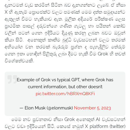
දැනටමත් වැඩ කරමින් සිටින බව දැනගන්නට ලැබේ. ඒ නිසා
X හි ඇතැම් ප්‍රොජෙක්ට් වලට පමණක් මෙම දත්ත සමුදායන්ට
ඇතුලත් වීමට හැකියාව ඇත. මූලික අදියරේ පරීක්ෂණ ලෙස
ප්‍රාථමික පාසල් දරුවන්ගෙ ගණිත ගැටලු හා පයිතන් කෝඩ්
වලින් පටන් ගෙන ඉදිරියට දියුණු කරනු ලබන බවට ඔවුන්
කියා සිටී. අනෙකුත් කෘතිම බුද්ධි වැඩසටහන් වලට තරමක්
අභියෝග වන තරමක් බැරෑරුම් ප්‍රශ්න ද පැහැදිලිව තේරුම්
ගෙන ඉතා හොඳින් පිළිතුරු ලබා දීමට හැකි වීම Grok හි තවත්
විශේෂත්වයකි.
Example of Grok vs typical GPT, where Grok has
current information, but other doesn’t
pic.twitter.com/hBRXmQ8KFi
— Elon Musk (@elonmusk)
November 5, 2023
මෙම නව ප්‍රවනතාව නිසා Grok අනෙකුත් AI වැඩසටහන්
වලට වඩා ඉදිරියෙන් සිටී. කෙසේ නමුත් X platform (twitter)