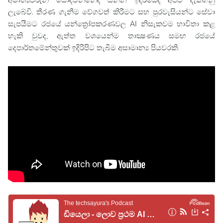
අමාත්‍යවරුන් යොදවන්නේද යන්න ඉදිරියේදී අපට දැකගනු
ලැබේවි. තීරණ ගැනීම වේගවත් කිරීමට සහ පුරවැසියන්ට සේවා
සැපයීමට රජයේ යන්ත්‍රෝපකරණවල AI නිසැකවම භාවිතා කළ
හැකි වුවද, ඇත්ත වශයෙන්ම තාක්‍ෂණය සමඟ රජයේ
දෙපාර්තමේන්තුවක් ඉදිරිපිට තැබීම අසාමාන්‍ය පියවරකි.