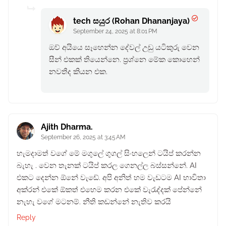
tech සයුර (Rohan Dhananjaya)
September 24, 2025 at 8:01 PM
ඔව් අයියෙ සෑහෙන්න දේවල් උඩු යටිකුරු වෙන
සීන් එකක් තියෙන්නෙ. ප්‍රශ්නෙ මේක කොහෙන්
නවතීද කියන එක.
Ajith Dharma.
September 26, 2025 at 3:45 AM
හැමදාමත් වගේ මේ මගුලේ ගුගල් සිංහලෙන් ටයිප් කරන්න
බැහැ . වෙන තැනක් ටයිප් කරල ගෙනල්ල බස්සන්නේ. AI
එකට දෙන්න ඕනේ වැඩේ. අපි අනිත් හම වැඩටම AI භාවිතා
අක්රන් එකේ ඕකත් එහෙම කරන එකේ වැරැද්දක් පේන්නේ
නැහැ වගේ මටනම්. නීති කඩන්නේ නැතිව කරයි
Reply