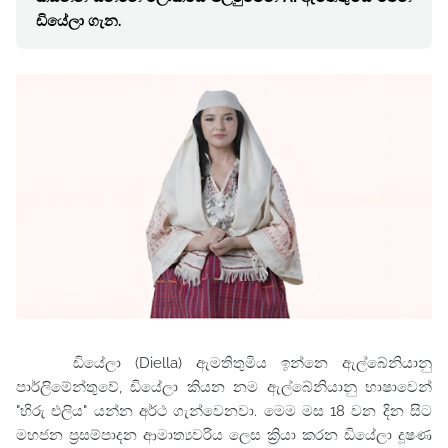
ඩියේලා ගැන.
ඩියේලා (
Diella)
ඇමතිතුමිය ඉන්නෙ ඇල්බේනියානු
පාර්ලිමේන්තුවේ, ඩියේලා කියන නම ඇල්බේනියානු භාෂාවෙන්
"හිරු එලිය" යන්න අර්ථ ගැන්වෙනවා. මෙම මස 18 වන දින සිට
මහජන ප්‍රසම්පාදන ආමාත්‍යවරිය ලෙස ක්‍රියා කරන ඩියේලා දූෂණ