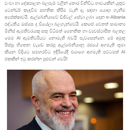
වංචා හා දේෂපාලන බලපෑම් වලින් තොර විනිවිධ භාවයකින් යුතුව
ටෙන්ඩර් කැඳවීම සහතික කිරීම වැනි දෑ සඳහා යොදා ගැනීම
අපේක්ෂාවයි. ඇල්බේනියාවේ ඩිජිටල් සේවා ලබා දෙන
e-Albania
පද්ධතිය ඔස්සෙ ද ඩියේලා බලගැන්වෙයි. කෙසේ වෙතත් සාමාන්‍ය
මිනිස් ඇමතිවරයකු සතු විධිමත් නෛතික හා ව්‍යවස්ථාපිත බලතල
මෙම AI ඇමතිවරියට නොමැති බවයි පැවසෙන්නෙ. මේ අමුතු
පිස්සු හිතෙන වැඩේ කරපු ඇල්බේනියානු රජයේ අගමැති තුමා
කියන විදියට සමහරවිට ඉදිරියේදී එයාගෙ අගමැති පට්ටමත් AI
එකකින් ඉටු කරන්න පුළුවන් වෙයි!