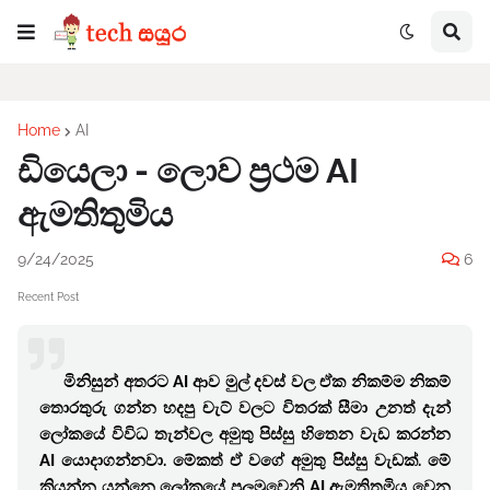
Home
AI
ඩියෙලා - ලොව ප්‍රථම AI
ඇමතිතුමිය
9/24/2025
6
Recent Post
මිනිසුන් අතරට AI ආව මුල් දවස් වල ඒක නිකම්ම නිකම්
තොරතුරු ගන්න හදපු චැට් වලට විතරක් සීමා උනත් දැන්
ලෝකයේ විවිධ තැන්වල අමුතු පිස්සු හිතෙන වැඩ කරන්න
AI යොදාගන්නවා. මේකත් ඒ වගේ අමුතු පිස්සු වැඩක්. මේ
කියන්න යන්නෙ ලෝකයේ පලමුවෙනි AI ඇමතිතුමිය වෙන