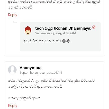
අපේනං ඉන්නෙ කොහොමත් ඒ ඇයි ඇමතිල හින්ද ඕක අලුත්
දෙයක් නෙමෙයි.
Reply
tech සයුර (Rohan Dhananjaya)
September 24, 2025 at 8:41 AM
ඉට්ස් බිග් කුච්චන් හැක් ! 😂😂
Anonymous
September 24, 2025 at 10:06 AM
ටෙකා මලයෝ AI ලා අපිට ඒ කියන්නේ මනුස්ස වර්ගයාට
කෙලින දිනය වැඩි ඇතක නොවෙයි
කොළොම්පුරේ අසංග
Reply