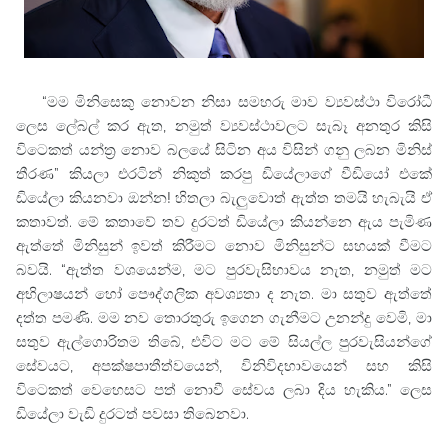
“මම මිනිසෙකු නොවන නිසා සමහරු මාව ව්‍යවස්ථා විරෝධී
ලෙස ලේබල් කර ඇත, නමුත් ව්‍යවස්ථාවලට සැබෑ අනතුර කිසි
විටෙකත් යන්ත්‍ර නොව බලයේ සිටින අය විසින් ගනු ලබන මිනිස්
තීරණ” කියලා එරටින් නිකුත් කරපු ඩියේලාගේ වීඩියෝ එකේ
ඩියේලා කියනවා ඔන්න! හිතලා බැලුවොත් ඇත්ත තමයි හැබැයි ඒ
කතාවත්. මේ කතාවේ තව දුරටත් ඩියේලා කියන්නෙ ඇය පැමිණ
ඇත්තේ මිනිසුන් ඉවත් කිරීමට නොව මිනිසුන්ට සහයක් වීමට
බවයි.
“ඇත්ත වශයෙන්ම, මට පුරවැසිභාවය නැත, නමුත් මට
අභිලාෂයන් හෝ පෞද්ගලික අවශ්‍යතා ද නැත. මා සතුව ඇත්තේ
දත්ත පමණි. මම නව තොරතුරු ඉගෙන ගැනීමට උනන්දු වෙමි, මා
සතුව ඇල්ගොරිතම තිබේ, එවිට මට මේ සියල්ල පුරවැසියන්ගේ
සේවයට, අපක්ෂපාතීත්වයෙන්, විනිවිදභාවයෙන් සහ කිසි
විටෙකත් වෙහෙසට පත් නොවී සේවය ලබා දිය හැකිය.” ලෙස
ඩියේලා වැඩි දුරටත් පවසා තිබෙනවා.