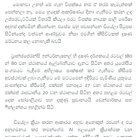
මොනවා උනත් මේ ගැන විපක්ෂය නම් ඒ තරම් කැමැත්තක්
පෙන්නලා නෑ. මෙය හුදෙක් ආකර්ෂණය දිනා ගැනීමට කරන ලද
උප්පරවැට්ටියක් විතරයි කියලා එරට විපක්ෂ නායක
සාලි බෙරිෂා
අදහස් දක්වමින් කියන්නෙ. එසේම ඔහු පවසන්නෙ ඩියේලා පිටුපස
සිටින්නේද වත්මන් ආණ්ඩුවම නිසා එමගින් කිසිවිටකත් දූෂණ
මර්ධනය කල නොහැකි බවයි.
ට්‍රාන්ස්පේරන්සි ඉන්ටර්නැෂනල් හි දූෂණ දර්ශකයේ රටවල් 180
න් 80 වන ස්ථානයේ ඇල්බේනියාව දැනට සිටින අතර යුරෝපීය
සංගමයට බැඳීමේ අභිලාෂය සාක්ෂාත් කර ගැනීමට කිසියම්
අවස්ථාවක් ලබා ගැනීමට මේ මට්ටමෙන් ඉදිරියට පැමිණිය යුතුමය.
සංසන්දනය කිරීමේදී, එක්සත් ජනපදය 27 වන ස්ථානයේ සහ
එක්සත් රාජධානිය 20 වන ස්ථානයේ සිටින අතර පහළම රටවල්
දෙක සෝමාලියාව සහ දකුණු සුඩානයයි. ඩෙන්මාර්කය සහ
ෆින්ලන්තය ඉහළින්ම සිටී.
ඩියේලා
ක්‍රියා කරන ආකාරය අනුව අනෙකුත් රජයන් ද එය
අනුගමනය කර තමන්ගේම AI බලයෙන් ක්‍රියාත්මක වන