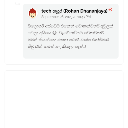
tech සයුර (Rohan Dhananjaya)
September 26, 2025 at 10:47 PM
බ්ලොගර් අප්ඩේට් එකෙන් මොකක්මහරි අවුලක්
වෙලා අයියෙ 😢. වැඩේ හරියට වෙනවනම්
මමත් කියන්නෙ ඔතන පරණ වාෂ්ප එන්ජිමක්
තිබුණත් කමක් නෑ කියලා හැක්..!