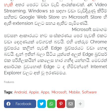
හැකි
අතර පෙරට වඩා වැඩි ආරක්ෂාවක්, 4K Video
Streaming, Windows 10 සඳහා වඩා වැඩිදියුණු කිරීම්
සහිතව Google Web Store හා Microsoft Store හි
ඇති extension වලට සහය ඇතිව පැමිණෙයි.
Microsoft සමාගම
පවසන ආකාරයට නව සංස්කරණය පෙර පැවති එකට
වඩා දෙගුණයක් වේගවත් බවයි. එහි තේරුම Chrome
බ්‍රව්සරය කලින් පැවති Edge බ්‍රව්සරයට වඩා හොඳ
බවයි. දැන් ඉතින් බලා සිටිය යුත්තේ අලුත් Edge බ්‍රව්සර්
එක පරිශීලකයින් කෙලෙස භාර ගනීද යන්නයි. මෙවරත්
අසාර්ථක වුවහොත් Edge ට ද හිමිවන්නේ Internet
Explorer වලට අත් වූ ඉරණමමය.
Features
Tags:
Android
Apple
Apps
Microsoft
Mobile
Software
Facebook