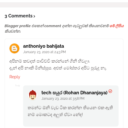
3 Comments
Blogger profile එකෙන් comment දාන්න ගැටලුවක් තියෙනවනම්
මේ ලිපිය
කියවන්න.
anthoniyo bahijata
January 23, 2020 at 2:43 PM
අපිනම් කවදත් පාවිච්චි කරන්නේ ගිනි හිවලා.
දැන් අපි නාකි මිනිස්සුස. අළුත් මෝස්තර අපිට පුරුදු නෑ.
Reply
tech සයුර (Rohan Dhananjaya)
January 23, 2020 at 3:58 PM
තමන්ට ඕනි වැඩ ටික කරන්න තියෙන එක ඇති
නම් මොකටද අලුත් ඒවා නේද!