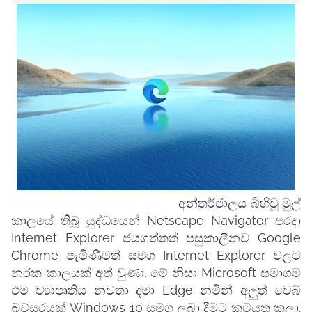
අන්තර්ජාලය බිහිවූ මුල්
කාලයේ තිබූ යුද්ධයෙන් Netscape Navigator පරදා
Internet Explorer ජයගත්තත් පසුකාලීනව Google
Chrome පැමිණීමත් සමග Internet Explorer වලට
නරක කාලයක් අත් වුණා. මේ නිසා Microsoft සමාගම
එම ව්‍යාපෘතිය නවතා දමා Edge නමින් අලුත් වෙබ්
බ්‍රව්සරයක් Windows 10 සමග ලබා දීමට කටයුතු කලා.