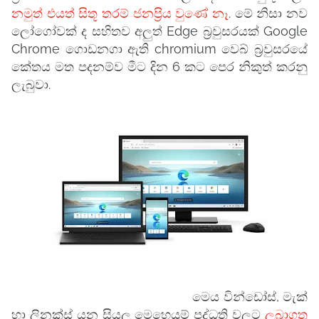
නමුත් එයත් සිතූ තරම් ජනප්‍රිය වුණේ නෑ
. මේ නිසා නව
ලෝගෝවක් ද සහිතව අලුත් Edge බ්‍රවුසරයක් Google
Chrome ගොඩනගා ඇති chromium වෙබ් බ්‍රවුසරයේ
කේතය මත පදනම්ව මීට දින 6 කට පෙර නිකුත් කරනු
ලැබුවා.
මෙය වින්ඩෝස්, මැක්
හා ලිනක්ස් යන සියලු මෙහෙයුම් පද්ධති වලට
ලබාගත