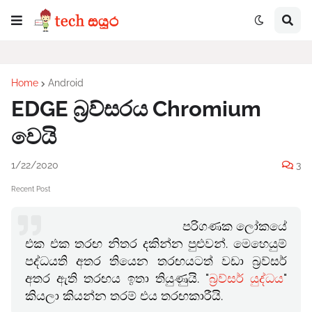
Home
Android
EDGE බ්‍රව්සරය Chromium
වෙයි
1/22/2020
3
Recent Post
පරිගණක ලෝකයේ
එක එක තරඟ නිතර දකින්න පුළුවන්. මෙහෙයුම්
පද්ධයති අතර තියෙන තරඟයටත් වඩා බ්‍රව්සර්
අතර ඇති තරඟය ඉතා තියුණුයි. "
බ්‍රව්සර් යුද්ධය
"
කියලා කියන්න තරම් එය තරඟකාරීයි.